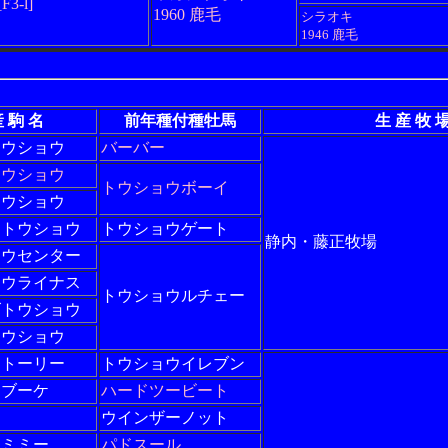
[F3-l]
1960 鹿毛
シラオキ
1946 鹿毛
 駒 名
前年種付種牡馬
生 産 牧 
トウショウ
バーバー
トウショウ
トウショウボーイ
トウショウ
ートウショウ
トウショウゲート
静内・藤正牧場
ョウセンター
ョウライナス
トウショウルチェー
ズトウショウ
トウショウ
ストーリー
トウショウイレブン
トブーケ
ハードツービート
ウインザーノット
スミミー
パドスール