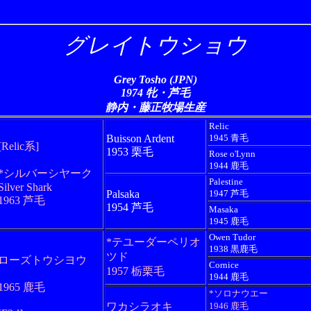
グレイトウショウ
Grey Tosho (JPN)
1974 牝・芦毛
静内・藤正牧場生産
Relic
Buisson Ardent
1945 青毛
[Relic系]
1953 栗毛
Rose o'Lynn
1944 鹿毛
*シルバーシヤーク
Palestine
Silver Shark
Palsaka
1947 芦毛
1963 芦毛
1954 芦毛
Masaka
1945 鹿毛
Owen Tudor
*テユーダーペリオ
1938 黒鹿毛
ツド
ローズトウシヨウ
Cornice
1957 栃栗毛
1944 鹿毛
1965 鹿毛
*ソロナウエー
ワカシラオキ
1946 鹿毛