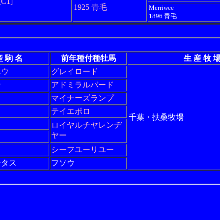
[C1]
1925 青毛
Merriwee
1896 青毛
産 駒 名
前年種付種牡馬
生 産 牧 
ユウ
グレイロード
ン
アドミラルバード
マイナーズランプ
テイエポロ
千葉・扶桑牧場
ロイヤルチヤレンヂ
ヤー
シーフユーリユー
ータス
フソウ