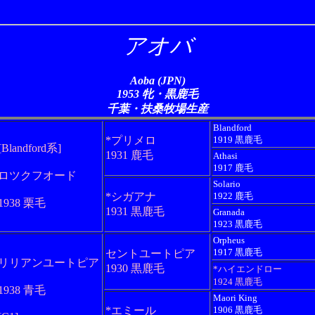
アオバ
Aoba (JPN)
1953 牝・黒鹿毛
千葉・扶桑牧場生産
Blandford
*プリメロ
1919 黒鹿毛
[Blandford系]
1931 鹿毛
Athasi
1917 鹿毛
ロツクフオード
Solario
*シガアナ
1922 鹿毛
1938 栗毛
1931 黒鹿毛
Granada
1923 黒鹿毛
Orpheus
1917 黒鹿毛
セントユートピア
リリアンユートピア
1930 黒鹿毛
*ハイエンドロー
1924 黒鹿毛
1938 青毛
Maori King
*エミール
1906 黒鹿毛