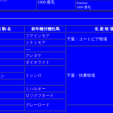
1909 鹿毛
Emeline
1899 栗毛
 駒 名
前年種付種牡馬
生 産 牧 
フアインモア
千葉・ユートピア牧場
ミナミモア
----
イ
クレタケ
ダイオライト
ナ
トシシロ
千葉・扶桑牧場
エン
ミハルオー
ロツクフオード
グレーロード