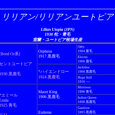
リリアン/リリアンユートピア
Lilian Utopia (JPN)
1938 牝・青毛
室蘭・ユートピア牧場生産
Orby
Orpheus
1904 栗毛
[Bend Or系]
1917 黒鹿毛
Electra
1906 鹿毛
セントユートピア
Jackdaw
*ハイエンドロー
1908 黒鹿毛
1930 黒鹿毛
1924 黒鹿毛
Hope Still
1916 ----
Merriwee
Maori King
1896 青毛
*エミール
1906 黒鹿毛
Indian Queen
Emile
1898 黒鹿毛
1925 青毛
Gauleon
Enileme
1895 黒鹿毛
[C1]