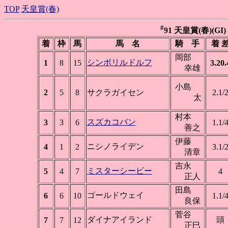
TOP
天皇賞(春)
#
91 天皇賞(春)(GI)
着
枠
馬
馬 名
騎 手
着 
岡部
シンボリルドルフ
1
8
15
3.20.
幸雄
小島
2
5
8
サクラガイセン
2.1/
太
村本
スズカコバン
3
3
6
1.1/
善之
伊藤
ニシノライデン
4
1
2
3.1/
清章
吉永
ミスターシービー
5
4
7
4
正人
田島
ゴールドウェイ
6
6
10
1.1/
良保
菅谷
ダイナアイランド
頭
7
7
12
正巳