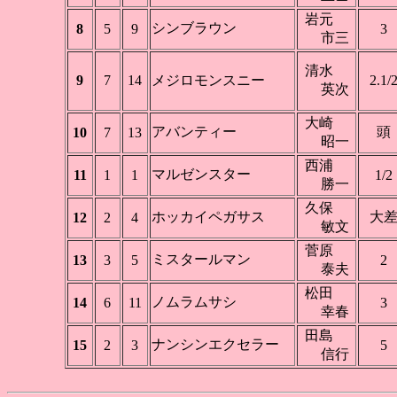
岩元
シンブラウン
8
5
9
3
市三
清水
9
7
14
メジロモンスニー
2.1/
英次
大崎
アバンティー
頭
10
7
13
昭一
西浦
マルゼンスター
11
1
1
1/2
勝一
久保
ホッカイペガサス
大
12
2
4
敏文
菅原
ミスタールマン
13
3
5
2
泰夫
松田
ノムラムサシ
14
6
11
3
幸春
田島
ナンシンエクセラー
15
2
3
5
信行