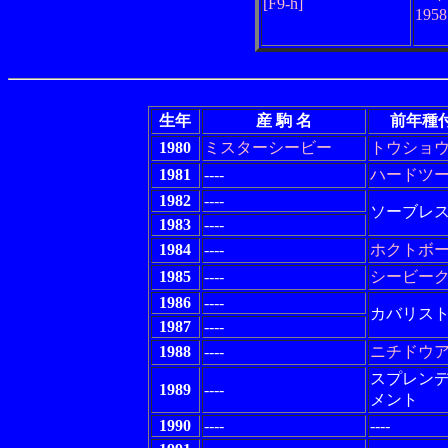
[F9-h]
195
生年
産 駒 名
前年種
1980
ミスターシービー
トウショ
1981
----
ハードツ
1982
----
ソーブレ
1983
----
1984
----
ホクトボ
1985
----
シービー
1986
----
カバリス
1987
----
1988
----
ニチドウ
スプレン
1989
----
メント
1990
----
----