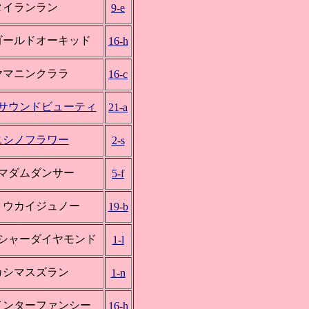
タイランラン
9-e
ゴールドオーキッド
16-h
ヤマニンクララ
16-c
*サウンドビューティ
21-a
ニシノフラワー
2-s
*マダムダンサー
5-f
トウカイジュノー
19-b
*シャーダイヤモンド
1-l
カシマスズラン
1-n
インターファンシー
16-h