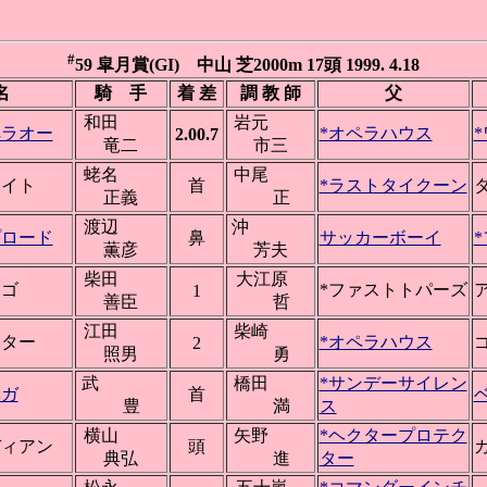
#
59 皐月賞(GI) 中山 芝2000m 17頭 1999. 4.18
名
騎 手
着 差
調 教 師
父
和田
岩元
ペラオー
*オペラハウス
2.00.7
竜二
市三
蛯名
中尾
ライト
首
*ラストタイクーン
正義
正
渡辺
沖
プロード
鼻
サッカーボーイ
薫彦
芳夫
柴田
大江原
ンゴ
*ファストトパーズ
1
善臣
哲
江田
柴崎
アター
*オペラハウス
2
照男
勇
武
橋田
*サンデーサイレン
ベガ
首
ベ
豊
満
ス
横山
矢野
*ヘクタープロテク
ディアン
頭
典弘
進
ター