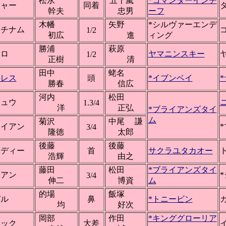
松永
五十嵐
*コマンダーインチ
シャー
同着
幹夫
忠男
ーフ
木幡
矢野
*シルヴァーエンデ
ラチナム
1/2
初広
進
ィング
勝浦
萩原
クロ
ヤマニンスキー
1/2
正樹
清
田中
蛯名
クレス
頭
*イブンベイ
勝春
信広
河内
松田
リュウ
1.3/4
洋
正弘
*ブライアンズタイ
ム
菊沢
中尾 謙
ライアン
3/4
隆徳
太郎
後藤
後藤
ンディー
首
サクラユタカオー
浩輝
由之
藤田
松田
*ブライアンズタイ
イアン
3/4
伸二
博資
ム
的場
飯塚
デル
鼻
*トニービン
均
好次
岡部
作田
*キンググローリア
ラック
大差