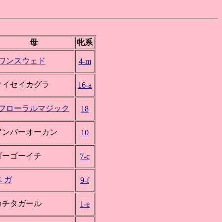
母
牝系
*ワンスウェド
4-m
タイセイカグラ
16-a
*フローラルマジック
18
アンバーオーカン
10
ゴーゴーイチ
7-c
 ガ
9-f
カチタガール
1-e