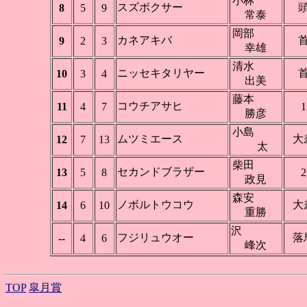
小林
スズボクサー
8
5
9
常泰
岡部
カネアキバ
9
2
3
幸雄
清水
ニッセキタリヤー
10
3
4
出美
藤本
コウチアサヒ
11
4
7
1
勝彦
小島
ムツミエース
大
12
7
13
太
柴田
セカンドブラザー
13
5
8
2
政見
森安
ノボルトウコウ
大
14
6
10
重勝
沢
フジリュウオー
落
--
4
6
峰次
TOP
皐月賞