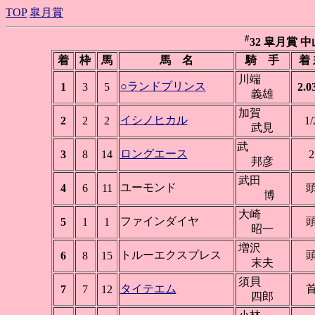
TOP
皐月賞
#
32 皐月賞 中山 
着
枠
馬
馬 名
騎 手
着
川端
○ランドプリンス
1
3
5
2.0
義雄
加賀
イシノヒカル
2
2
2
1/
武見
武
ロングエース
3
8
14
2
邦彦
武田
ユーモンド
4
6
11
博
大崎
ファインダイヤ
5
1
1
昭一
増沢
トルーエクスプレス
6
8
15
末夫
須貝
タイテエム
7
7
12
四郎