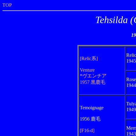
TOP
Tehsild
1
Reli
[Relic系]
194
Venture
*ヴエンチア
Rose
1957 黒鹿毛
194
Tuly
Temoignage
194
1956 鹿毛
Mer
[F16-d]
194