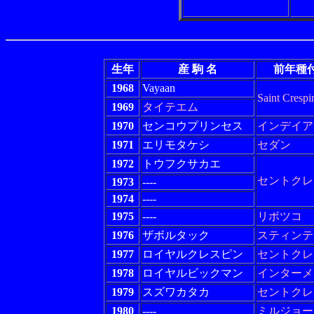
生年
産 駒 名
前年種
1968
Vayaan
Saint Crespi
1969
タイテエム
1970
センコウプリンセス
インデイア
1971
エリモタケシ
セダン
1972
トウフクサカエ
セントクレ
1973
----
1974
----
1975
----
リボツコ
1976
ザボルタック
スティンテ
1977
ロイヤルクレスピン
セントクレ
1978
ロイヤルビックマン
インターメ
1979
スズワカタカ
セントクレ
1980
----
ミルジョー