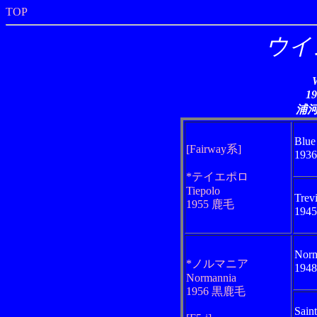
TOP
ウイ
W
1
浦
Blue
[Fairway系]
193
*テイエポロ
Tiepolo
Trev
1955 鹿毛
194
Nor
*ノルマニア
194
Normannia
1956 黒鹿毛
Sain