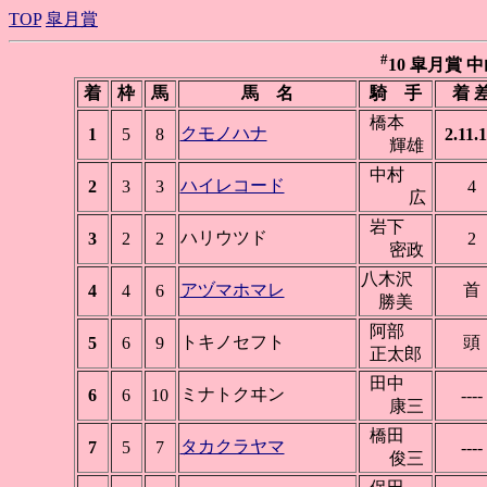
TOP
皐月賞
#
10 皐月賞 中山 
着
枠
馬
馬 名
騎 手
着 
橋本
クモノハナ
1
5
8
2.11.1
輝雄
中村
ハイレコード
2
3
3
4
広
岩下
ハリウツド
3
2
2
2
密政
八木沢
アヅマホマレ
首
4
4
6
勝美
阿部
トキノセフト
頭
5
6
9
正太郎
田中
ミナトクヰン
6
6
10
----
康三
橋田
タカクラヤマ
7
5
7
----
俊三