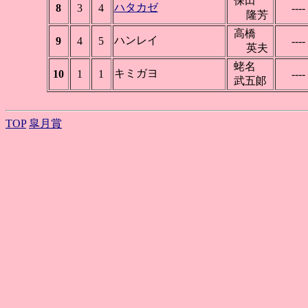
保田
ハタカゼ
8
3
4
----
隆芳
高橋
ハンレイ
9
4
5
----
英夫
蛯名
キミガヨ
10
1
1
----
武五郞
TOP
皐月賞