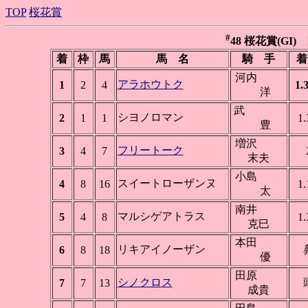
TOP
桜花賞
#
48 桜花賞(GI) 阪
着
枠
馬
馬 名
騎 手
着
河内
アラホウトク
1
2
4
1.
洋
武
シヨノロマン
2
1
1
1.
豊
増沢
フリートーク
3
4
7
末夫
小島
スイートローザンヌ
4
8
16
1.
太
南井
マルシゲアトラス
5
4
8
1.
克巳
本田
リキアイノーザン
6
8
18
優
田原
シノクロス
7
7
13
成貴