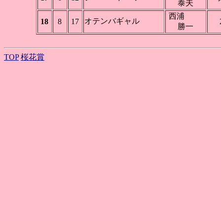
泰夫
西浦
オテンバギャル
18
8
17
勝一
TOP
桜花賞