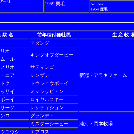
[F4-l]
1959 栗毛
No Risk
1954 鹿毛
 駒 名
前年種付種牡馬
生 産 牧 
マダング
マリオ
キングオブダービー
チムール
テノリオ
サティンゴ
ボーニア
シンザン
新冠・アラキファーム
ウトク
トウショウボーイ
ハッサイ
ミシシッピアン
サボーイ
ロイヤルスキー
コサージ
レシティション
クンロ
グランディ
ミスターシービー
浦河・岡本牧場
ョウユウシ
エブロス