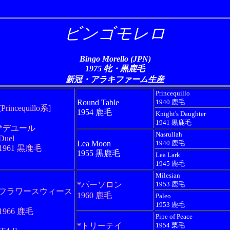
ビンゴモレロ
Bingo Morello (JPN)
1975 牝・黒鹿毛
新冠・アラキファーム生産
Princequillo
Round Table
1940 鹿毛
[Princequillo系]
1954 鹿毛
Knight's Daughter
1941 黒鹿毛
*デユール
Nasrullah
Duel
Lea Moon
1940 鹿毛
1961 黒鹿毛
1955 黒鹿毛
Lea Lark
1945 鹿毛
Milesian
*パーソロン
1953 鹿毛
フラワースウィース
1960 鹿毛
Paleo
1953 鹿毛
1966 鹿毛
Pipe of Peace
*トリーテイ
1954 栗毛