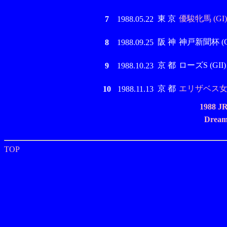
東 京
優駿牝馬 (GI)
7
1988.05.22
阪 神
神戸新聞杯 (GI
8
1988.09.25
京 都
ローズS (GII)
9
1988.10.23
京 都
エリザベス女王
10
1988.11.13
1988
Dream
TOP