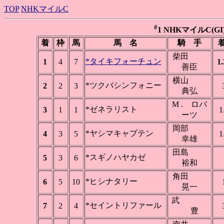
TOP
NHKマイルC
#
1 NHKマイルC(GI) 
着
枠
馬
馬 名
騎 手
着
柴田
*タイキフォーチュン
1
4
7
1.
善臣
横山
*ツクバシンフォニー
2
2
3
典弘
M . ロバ
*ゼネラリスト
3
1
1
1
ーツ
岡部
*ヤシマキャプテン
4
3
5
1
幸雄
田島
*スギノハヤカゼ
5
3
6
裕和
角田
*ヒシナタリー
6
5
10
晃一
武
*セイントリファール
7
2
4
豊