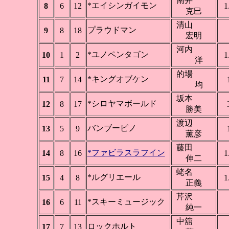
南井
*エイシンガイモン
8
6
12
1
克巳
清山
プラウドマン
9
8
18
宏明
河内
*ユノペンタゴン
10
1
2
1
洋
的場
*キングオブケン
11
7
14
均
坂本
*シロヤマボールド
12
8
17
勝美
渡辺
バンブーピノ
13
5
9
薫彦
藤田
*ファビラスラフイン
14
8
16
1
伸二
蛯名
*ルグリエール
15
4
8
1
正義
芹沢
*スキーミュージック
16
6
11
純一
中舘
ロックホルト
17
7
13