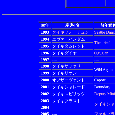
生年
産 駒 名
前年種
1993
タイキフォーチュン
Seattle Danc
1994
エヴァーバンダム
Theatrical
1995
タイキタムレット
1996
タイキダイヤ
Ogygian
1997
----
----
1998
タイキサファリ
Wild Again
1999
タイキリオン
2000
オブザーヴァント
Capote
2001
タイキシャレード
Boundary
2002
タイキスピリッツ
Deputy Mini
2003
タイキブラスト
タイキシャ
2004
----
2005
----
ファルブラ