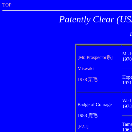
TOP
Patently Cle
Mr. 
[Mr. Prospector系]
197
Miswaki
Hope
1978 栗毛
197
Well
Badge of Courage
197
1983 鹿毛
Tame
[F2-f]
196