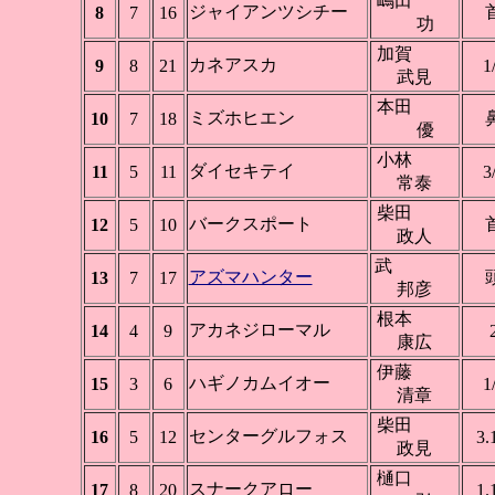
嶋田
ジャイアンツシチー
8
7
16
功
加賀
カネアスカ
9
8
21
1
武見
本田
ミズホヒエン
10
7
18
優
小林
ダイセキテイ
11
5
11
3
常泰
柴田
バークスポート
12
5
10
政人
武
アズマハンター
13
7
17
邦彦
根本
アカネジローマル
14
4
9
康広
伊藤
ハギノカムイオー
15
3
6
1
清章
柴田
センターグルフォス
16
5
12
3.
政見
樋口
スナークアロー
17
8
20
1.