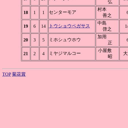
弘
村本
センターモア
18
1
1
善之
中島
トウショウペガサス
19
6
14
1
啓之
加用
ミホシュウホウ
20
3
5
正
小屋敷
ミヤジマルコー
大
21
2
4
昭
TOP
菊花賞