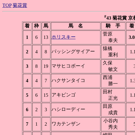
TOP
菊花賞
#
43 菊花賞 京都 
着
枠
馬
馬 名
騎 手
着
菅原
ホリスキー
1
6
13
3.0
泰夫
猿橋
パッシングサイアー
2
4
8
1.
重利
久保
マサヒコボーイ
3
8
19
敏文
西浦
ハクサンタイコ
4
4
7
1.
勝一
田村
アキビンゴ
5
6
15
1.
正光
田原
ハシローディー
6
2
3
1.
成貴
小谷内
ワカテンザン
7
1
2
秀夫