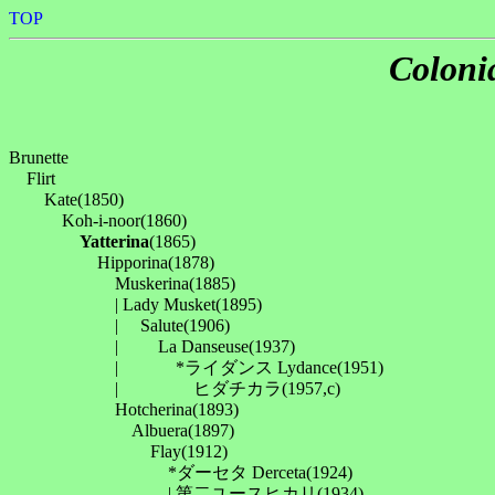
TOP
Coloni
Brunette

　Flirt

　　Kate(1850)

　　　Koh-i-noor(1860)

Yatterina
(1865)

　　　　　Hipporina(1878)

　　　　　　Muskerina(1885)

　　　　　　| Lady Musket(1895)

　　　　　　| 　Salute(1906)

　　　　　　| 　　La Danseuse(1937)

　　　　　　| 　　　*ライダンス Lydance(1951)

　　　　　　| 　　　　ヒダチカラ(1957,c)

　　　　　　Hotcherina(1893)

　　　　　　　Albuera(1897)

　　　　　　　　Flay(1912)

　　　　　　　　　*ダーセタ Derceta(1924)

　　　　　　　　　| 第二ユースヒカリ(1934)
