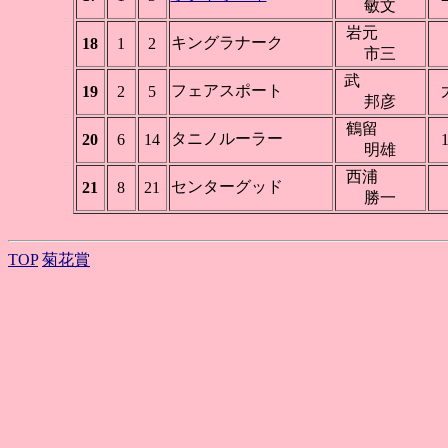
敏文
岩元
キングラナーク
18
1
2
市三
武
フェアスポート
19
2
5
邦彦
鶴留
タニノルーラー
20
6
14
1
明雄
西浦
センターグッド
21
8
21
勝一
TOP
菊花賞