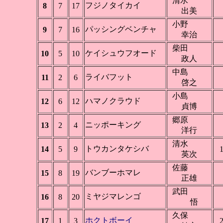
清水
フジノタイカイ
8
7
17
出美
小野
パッシングベンチャ
9
7
16
幸治
柴田
ケイシュウフオード
10
5
10
政人
中島
ライバフット
11
2
6
啓之
小島
ハマノクラウド
12
6
12
貞博
郷原
ニッポーキング
13
2
4
洋行
清水
トウカンタケシバ
14
5
9
1
英次
佐藤
バンブーホマレ
15
8
19
正雄
武田
ミヤジマレンゴ
16
8
20
悟
久保
ホクトボーイ
17
1
3
2