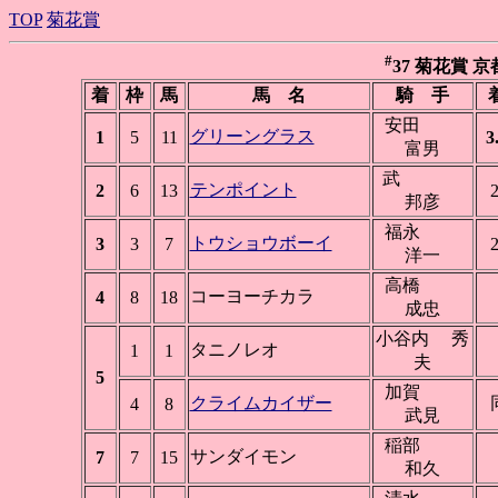
TOP
菊花賞
#
37 菊花賞 京都 
着
枠
馬
馬 名
騎 手
安田
グリーングラス
1
5
11
3
富男
武
テンポイント
2
6
13
2
邦彦
福永
トウショウボーイ
3
3
7
2
洋一
高橋
コーヨーチカラ
4
8
18
成忠
小谷内 秀
タニノレオ
1
1
夫
5
加賀
クライムカイザー
4
8
武見
稲部
サンダイモン
7
7
15
和久