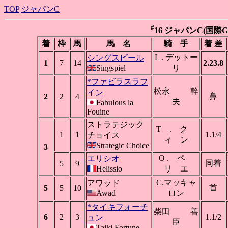
TOP
ジャパンC
#
16 ジャパンC(国際GI)
着
枠
馬
馬 名
騎 手
着 差
L . デットー
シングスピール
1
7
14
2.23.8
Singspiel
リ
*ファビラスラフ
松永 幹
イン
鼻
2
2
4
夫
Fabulous la
Fouine
ストラテジック
T . ク
1
1
1.1/4
チョイス
ィ ン
Strategic Choice
3
O . ペ
エリシオ
同着
5
9
Helissio
リ エ
C.マッキャ
アワッド
首
5
5
10
Awad
ロン
*タイキフォーチ
柴田 善
6
2
3
1.1/2
ュン
臣
Taiki Fortune