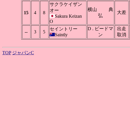
サクラケイザン
横山 典
オー
大差
15
4
8
弘
Sakura Keizan
O
D . ビードマ
出走
セイントリー
--
3
5
Saintly
ン
取消
TOP
ジャパンC