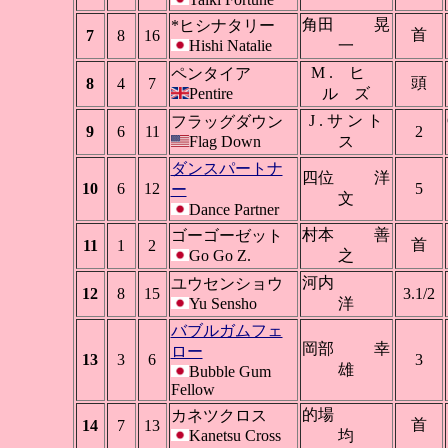
角田 晃
*ヒシナタリー
首
7
8
16
Hishi Natalie
一
M . ヒ
ペンタイア
頭
8
4
7
Pentire
ル ズ
J . サ ン ト
フラッグダウン
9
6
11
2
Flag Down
ス
ダンスパートナ
四位 洋
10
6
12
5
ー
文
Dance Partner
村本 善
ゴーゴーゼット
首
11
1
2
Go Go Z.
之
河内
ユウセンショウ
12
8
15
3.1/2
Yu Sensho
洋
バブルガムフェ
岡部 幸
ロー
13
3
6
3
雄
Bubble Gum
Fellow
的場
カネツクロス
首
14
7
13
Kanetsu Cross
均