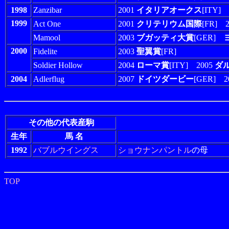
1998
Zanzibar
2001
イタリアオークス
[ITY]
1999
Act One
2001
クリテリウム国際
[FR] 
Mamool
2003
ブガッティ大賞
[GER]
2000
Fidelite
2003
聖翼賞
[FR]
Soldier Hollow
2004
ローマ賞
[ITY] 2005
ダ
2004
Adlerflug
2007
ドイツダービー
[GER] 2
その他の代表産駒
生年
馬 名
1992
バブルウイングス
ショウナンパントル
の母
TOP