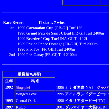
Race Record
11 starts, 7 wins
1st
1990
Coronation Cup
[GB-GI] Turf 12f
1990
Grand Prix de Saint-Cloud
[FR-GI] Turf 2400m
1990
Breeders' Cup Turf
[NA-GI] Turf 12f
1989 Prix de Prince Dorange [FR-GIII] Turf 2000m
1990 Prix Foy [FR-GIII] Turf 2400m
2nd
1990 Prix Ganay [FR-GI] Turf 2100m
重賞勝ち産駒
生年
馬 名
1992
Singspiel
1996
カナダ国際
[NA]
ジャパ
Winged Love
1995
アイルランドダービー
[I
1995
Central Oark
1998
イタリアダービー
[ITY]
1997
Kutub
2001
ダルマイヤー大賞
[GER