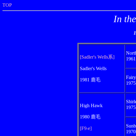
TOP
In th
Nort
[Sadler's Wells系]
196
Sadler's Wells
Fair
1981 鹿毛
197
Shirl
High Hawk
197
1980 鹿毛
Sunbi
[F9-e]
197