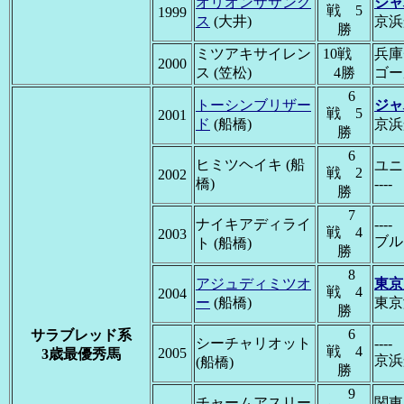
オリオンザサンク
ジャ
戦 5
1999
ス
(大井)
京浜
勝
ミツアキサイレン
10戦
兵庫
2000
ス (笠松)
4勝
ゴー
6
トーシンブリザー
ジャ
戦 5
2001
ド
(船橋)
京浜
勝
6
ヒミツヘイキ (船
ユニ
戦 2
2002
橋)
----
勝
7
ナイキアディライ
----
戦 4
2003
ブル
ト (船橋)
勝
8
アジュディミツオ
東京
戦 4
2004
ー
(船橋)
東京
勝
6
サラブレッド系
シーチャリオット
----
戦 4
2005
3歳最優秀馬
京浜
(船橋)
勝
9
チャームアスリー
関東