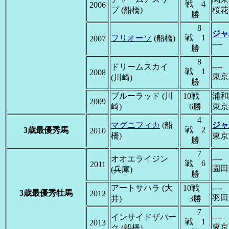
戦 4
2006
プ (船橋)
桜花
勝
8
ジャ
戦 1
フリオーソ
(船橋)
2007
----
勝
8
ドリームスカイ
----
戦 1
2008
東京
(川崎)
勝
ブルーラッド (川
10戦
浦和
2009
崎)
6勝
東京
4
マグニフィカ
(船
ジャ
戦 2
3歳最優秀馬
2010
橋)
東京
勝
7
オオエライジン
----
戦 6
2011
園田
(兵庫)
勝
アートサハラ (大
10戦
----
3歳最優秀牡馬
2012
羽田
井)
3勝
7
インサイドザパー
----
戦 1
2013
東京
ク (船橋)