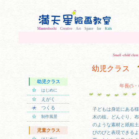
M
a
n
t
e
n
b
o
s
h
i
C
r
e
a
t
i
v
e
A
r
t
S
p
a
c
e
f
o
r
K
i
d
s
Small -child clas
幼児クラス
幼児クラス
年長(5・
はじめに
えがく
つくる
子どもは身近にある様
制作風景
木の枝、どんぐり、布
のような素材と紙粘土
児童クラス
びのびと表現できるよ
はじめに