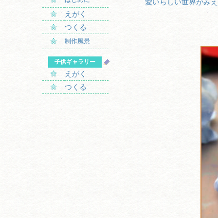
愛いらしい世界がみえ
えがく
つくる
制作風景
子供ギャラリー
えがく
つくる