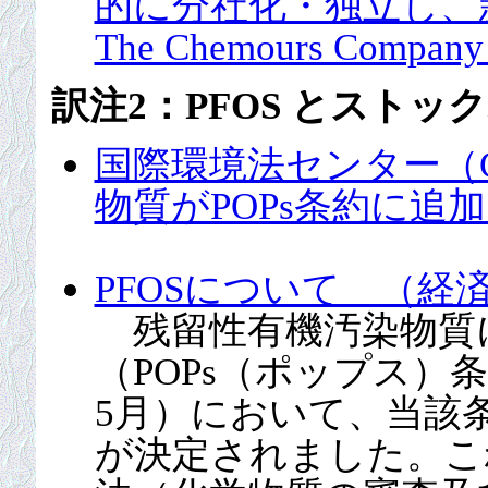
的に分社化・独立し、
The Chemours Com
訳注2：PFOS とストッ
国際環境法センター（CI
物質がPOPs条約に追
PFOSについて （経
残留性有機汚染物質
（POPs（ポップス）条
5月）において、当該
が決定されました。こ