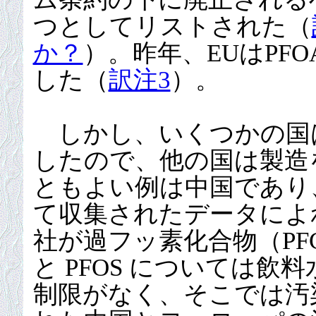
つとしてリストされた（
か？
）。昨年、EUはPF
した（
訳注3
）。
しかし、いくつかの国は P
したので、他の国は製造
ともよい例は中国であり
て収集されたデータによれ
社が過フッ素化合物（PFC
と PFOS については
制限がなく、そこでは汚