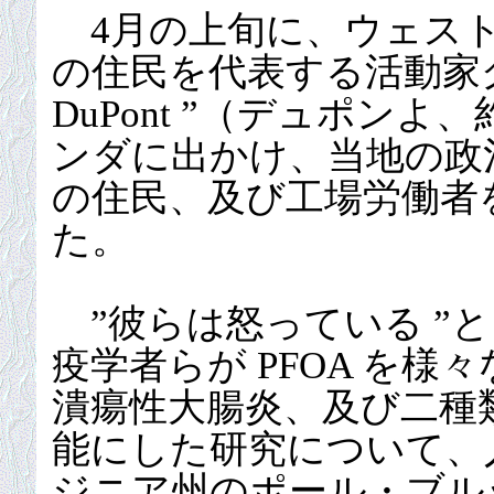
4月の上旬に、ウェスト
の住民を代表する活動家グループ”
DuPont ”（デュポン
ンダに出かけ、当地の政
の住民、及び工場労働者
た。
”彼らは怒っている ”
疫学者らが PFOA を
潰瘍性大腸炎、及び二種
能にした研究について、
ジニア州のポール・ブル