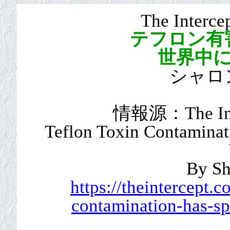
The Inter
テフロン有
世界中
シャロ
情報源：The Inter
Teflon Toxin Contaminat
By Sh
https://theintercept.
contamination-has-sp