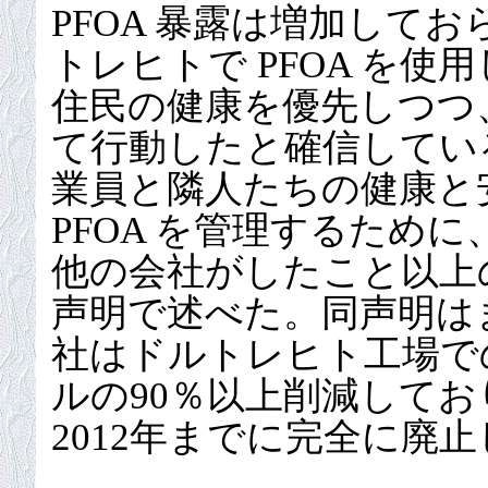
PFOA 暴露は増加して
トレヒトで PFOA を
住民の健康を優先しつつ
て行動したと確信してい
業員と隣人たちの健康と
PFOA を管理するため
他の会社がしたこと以上
声明で述べた。同声明はま
社はドルトレヒト工場での 
ルの90％以上削減して
2012年までに完全に廃