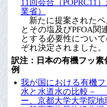
11回会合（POPRC
業省）
新たに提案されたペル
とその塩及びPFOA
とする必要性について
ぞれ決定されました。
訳注：日本の有機フッ素
例
我が国における有機フ
水と水道水の比較－ 
ー、京都大学大学院地