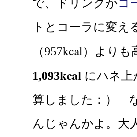
で、ドリンクが
コ
トとコーラに変え
kcal
（957
）よりも
kcal
1,093
にハネ上
算しました：） 
んじゃんかよ。大