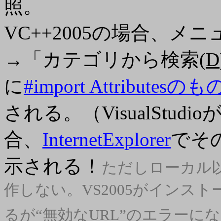
照。
VC++2005の場合、メ
→「カテゴリから検索(
D
に
#import Attributesのも
される。（VisualStu
合、
InternetExplorer
でそ
示される！
ただしローカル
作しない。VS2005がインス
るが“無効なURL”のエラーに