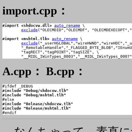
import.cpp：
#import <shdocvw.dll>
auto_rename
 \

exclude
("OLECMDID","OLECMDF", "OLECMDEXECOPT","
#import <mshtml.tlb>
auto_rename
 \

exclude
("_userHGLOBAL","wireHWND","wireHDC","_u
	"_RemotableHandle","_FLAGGED_BYTE_BLOB","IEnumUnknown" \

	"tagRECT","tagPOINT","tagSIZE", \

	"__MIDL_IWinTypes_0003","__MIDL_IWinTypes_0007
A.cpp： B.cpp：
#include "Debug/shdocvw.tlh"

#include "Debug/mshtml.tlh"
#include "Release/shdocvw.tlh"

#include "Release/mshtml.tlh"

#endif
…なんちゃって。素直に#