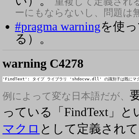
い）。
重複して定義され
ーにもならないし、問題は
#pragma warning
を使っ
る）。
warning
C4278
'FindText': タイプ ライブラリ 'shdocvw.dll' の識別子は既
要
例によって変な日本語だが、
っている「FindText
マクロ
として定義されている（