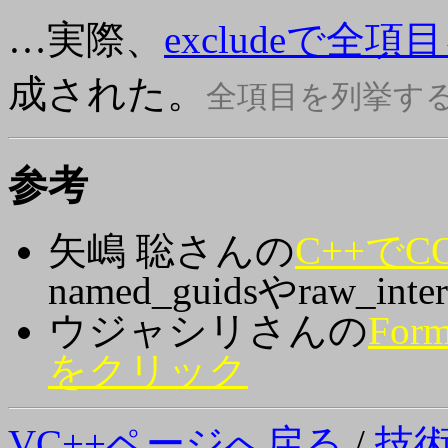
…実際、
excludeで全
成された。
全項目を列挙する
参考
矢嶋 聡さんの
C++で
named_guidsやraw_inter
ウジャシリさんの
For
をクリック
VC++ページへ戻る
/
技