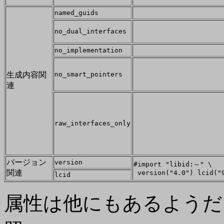
named_guids
no_dual_interfaces
no_implementation
生成内容関
no_smart_pointers
連
raw_interfaces_only
バージョン
version
#import "libid:～" \
関連
version("4.0") lcid("
lcid
属性は他にもあるようだ。Vi