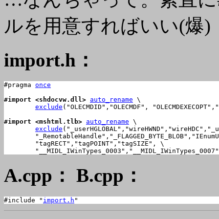
ルを用意すればいい(爆)
import.h
：
#pragma 
once
#import <shdocvw.dll>
auto_rename
 \

exclude
("OLECMDID","OLECMDF", "OLECMDEXECOPT","
#import <mshtml.tlb>
auto_rename
 \

exclude
("_userHGLOBAL","wireHWND","wireHDC","_u
	"_RemotableHandle","_FLAGGED_BYTE_BLOB","IEnumUnknown", \

	"tagRECT","tagPOINT","tagSIZE", \

	"__MIDL_IWinTypes_0003","__MIDL_IWinTypes_0007
A.cpp： B.cpp：
#include "
import.h
"