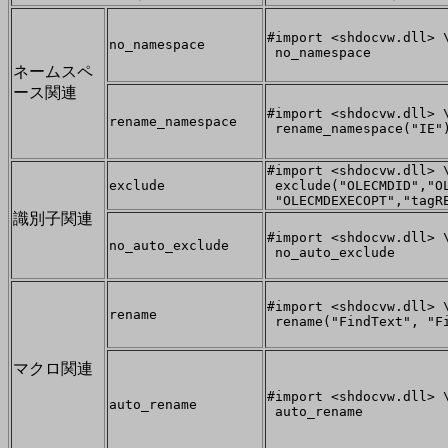
#import <shdocvw.dll> 
no_namespace
no_namespace
ネームスペ
ース関連
#import <shdocvw.dll> 
rename_namespace
rename_namespace("IE"
#import <shdocvw.dll> 
exclude
exclude("OLECMDID","O
"OLECMDEXECOPT","tagR
識別子関連
#import <shdocvw.dll> 
no_auto_exclude
no_auto_exclude
#import <shdocvw.dll> 
rename
rename("FindText", "F
マクロ関連
#import <shdocvw.dll> 
auto_rename
auto_rename