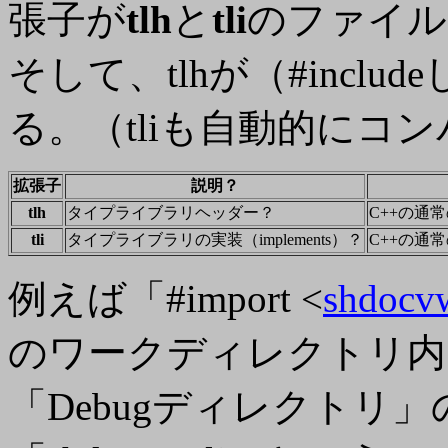
張子が
tlh
と
tli
のファイル
そして、tlhが（#incl
る。（tliも自動的にコ
拡張子
説明？
tlh
タイプライブラリヘッダー？
C++の通
tli
タイプライブラリの実装（implements）？
C++の通
例えば「#import <
shdocvw
のワークディレクトリ内
「Debugディレクトリ」の下