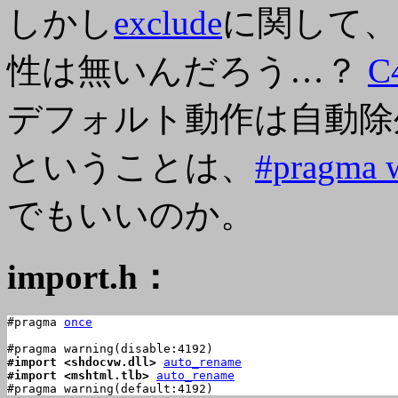
しかし
exclude
に関して、な
性は無いんだろう…？
C
デフォルト動作は自動除
ということは、
#pragma 
でもいいのか。
import.h：
#pragma 
once
#import <shdocvw.dll>
auto_rename
#import <mshtml.tlb>
auto_rename
#pragma warning(default:4192)