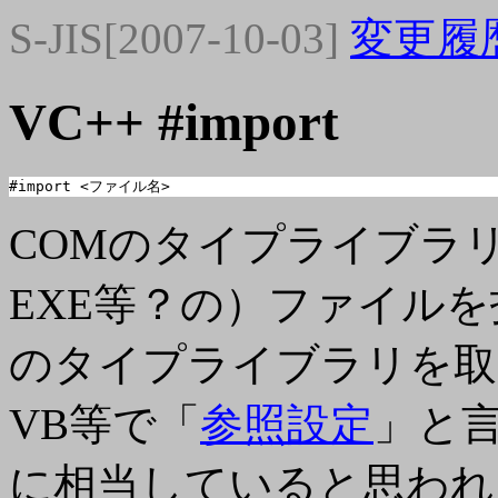
S-JIS[2007-10-03]
変更履
VC++ #import
#import <ファイル名>
COMのタイプライブラリ
EXE等？の）ファイル
のタイプライブラリを取
VB等で「
参照設定
」と
に相当していると思われ