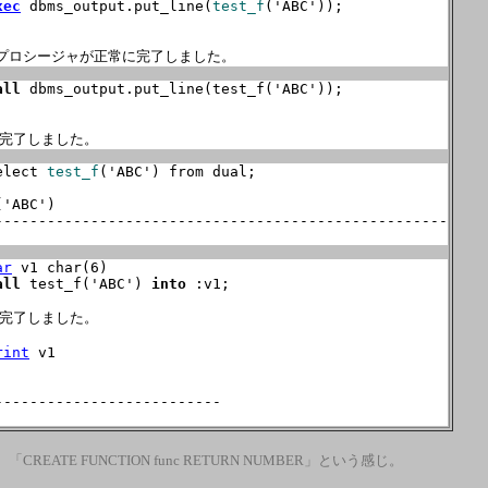
xec
 dbms_output.put_line(
test_f
('ABC'));

QLプロシージャが正常に完了しました。
all
 dbms_output.put_line(test_f('ABC'));

完了しました。
elect 
test_f
('ABC') from dual;

'ABC')

----------------------------------------------------

ar
 v1 char(6)

all
 test_f('ABC') 
into
 :v1;

完了しました。

rint
 v1

--------------------------

。
「CREATE FUNCTION func RETURN NUMBER」という感じ。