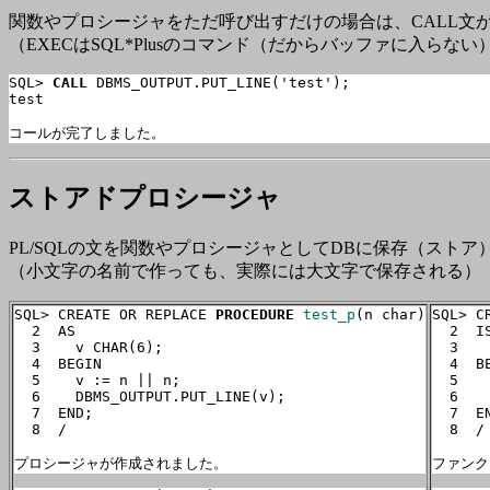
関数やプロシージャをただ呼び出すだけの場合は、
CALL文
（EXECはSQL*Plusのコマンド（だからバッファに入らな
SQL> 
CALL
 DBMS_OUTPUT.PUT_LINE('test');

test

コールが完了しました。
ストアドプロシージャ
PL/SQLの文を関数やプロシージャとしてDBに保存（ストア）
（小文字の名前で作っても、実際には大文字で保存される）
SQL> CREATE OR REPLACE 
PROCEDURE
test_p
(n char)

SQL> C
  2  
AS
  2  
I
  3    v CHAR(6);

  3    
  4  BEGIN

  4  BE
  5    v := n || n;

  5   
  6    DBMS_OUTPUT.PUT_LINE(v);

  6    
  7  END;

  7  EN
  8  /

  8  /

プロシージャが作成されました。
ファンク