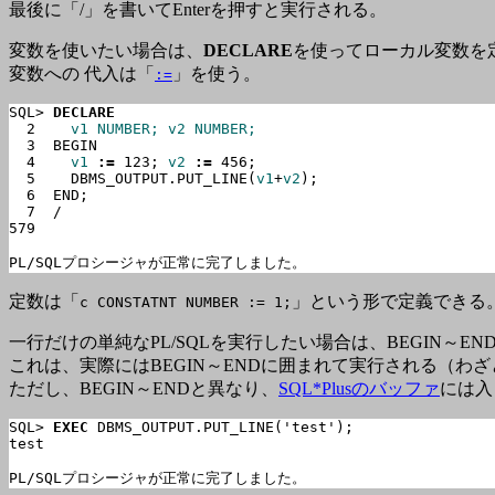
最後に「/」を書いてEnterを押すと実行される。
変数を使いたい場合は、
DECLARE
を使ってローカル変数を
変数への 代入は「
」を使う。
:=
SQL> 
DECLARE
  2    
v1 NUMBER; v2 NUMBER;
  3  BEGIN

  4    
v1
:=
 123; 
v2
:=
 456;

  5    DBMS_OUTPUT.PUT_LINE(
v1
+
v2
);

  6  END;

  7  /

579

PL/SQLプロシージャが正常に完了しました。
定数は「
」という形で定義できる
c CONSTATNT NUMBER := 1;
一行だけの単純なPL/SQLを実行したい場合は、BEGIN～EN
これは、実際にはBEGIN～ENDに囲まれて実行される（わざ
ただし、BEGIN～ENDと異なり、
SQL*Plusのバッファ
には入
SQL> 
EXEC
 DBMS_OUTPUT.PUT_LINE('test');

test

PL/SQLプロシージャが正常に完了しました。