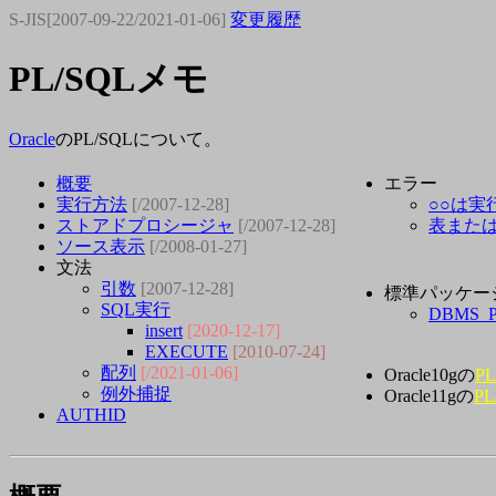
S-JIS[2007-09-22/2021-01-06]
変更履歴
PL/SQLメモ
Oracle
のPL/SQLについて。
概要
エラー
実行方法
[/2007-12-28]
○○は実
ストアドプロシージャ
[/2007-12-28]
表また
ソース表示
[/2008-01-27]
文法
引数
[2007-12-28]
標準パッケー
SQL実行
DBMS_
insert
[2020-12-17]
EXECUTE
[2010-07-24]
配列
[/2021-01-06]
Oracle10gの
P
例外捕捉
Oracle11gの
P
AUTHID