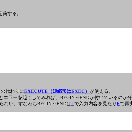
定義する。
。
Dの代わりに
EXECUTE（短縮形はEXEC）
が使える。
とエラーを起こしてみれば、BEGIN～ENDが付いているのが
らない。すなわちBEGIN～ENDは
L
で入力内容を見たり
R
で再