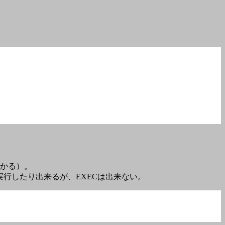
分かる）。
実行したり出来るが、EXECは出来ない。