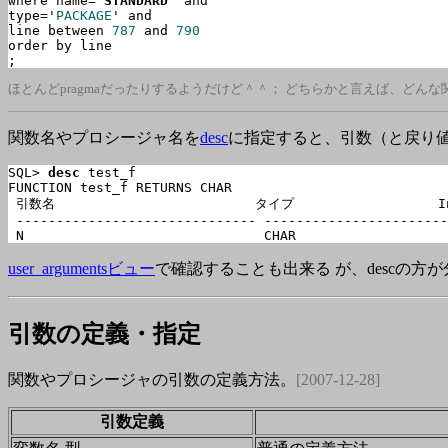
where name='
STANDARD
' and

type='
PACKAGE
' and

line between 
787
 and 
790
order by line

;
ほとんどpragmaだったりするようだけど＾＾； どちらかと言えば、どん
関数名やプロシージャ名を
desc
に指定すると、引数（と戻り
SQL> 
desc
 test_f

FUNCTION test_f RETURNS CHAR

 引数名                         タイプ                  In
 ------------------------------ -----------------------
user_argumentsビュー
で確認することも出来る が、descの方
引数
の定義・指定
関数やプロシージャの引数の定義方法。
[2007-12-28]
引数定義