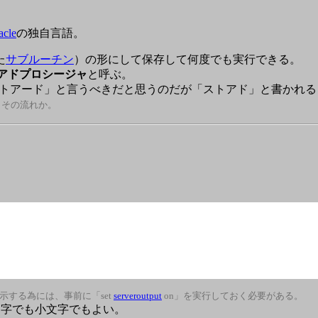
acle
の独自言語。
た
サブルーチン
）の形にして保存して何度でも実行できる。
アドプロシージャ
と呼ぶ。
は「ストアード」と言うべきだと思うのだが「ストアド」と書かれ
、その流れか。
上に表示する為には、事前に「set
serveroutput
on」を実行しておく必要がある。
大文字でも小文字でもよい。