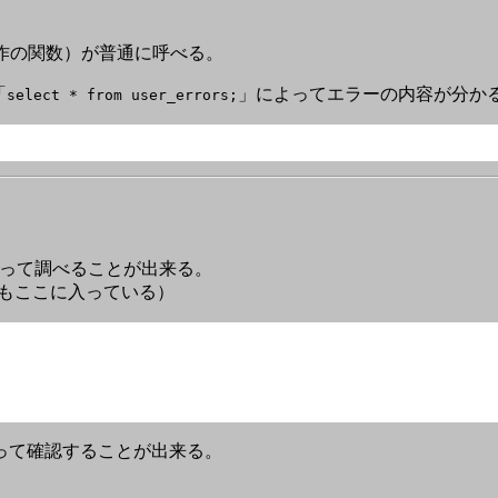
等や自作の関数）が普通に呼べる。
「
」によってエラーの内容が分か
select * from user_errors;
って調べることが出来る。
ちらもここに入っている）
って確認することが出来る。