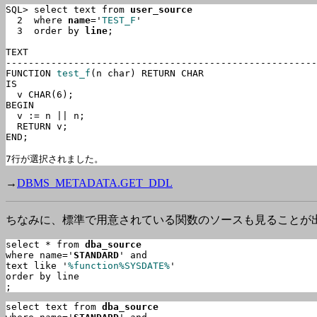
SQL> select text from 
user_source
  2  where 
name
='
TEST_F
'

  3  order by 
line
;

TEXT

-------------------------------------------------------
FUNCTION 
test_f
(n char) RETURN CHAR

IS

  v CHAR(6);

BEGIN

  v := n || n;

  RETURN v;

END;

7行が選択されました。
→
DBMS_METADATA.GET_DDL
ちなみに、標準で用意されている関数のソースも見ることが
select * from 
dba_source
where name='
STANDARD
' and

text like '
%function%SYSDATE%
'

order by line

;
select text from 
dba_source