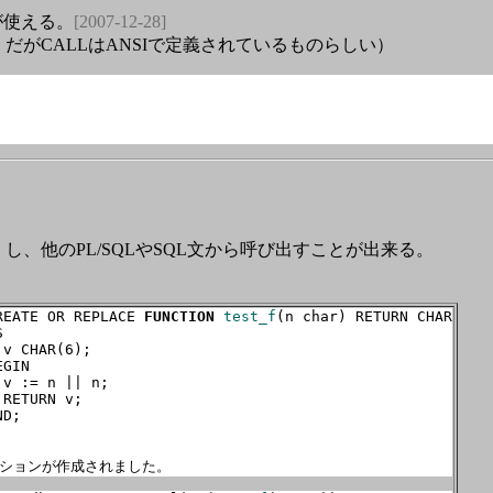
が使える。
[2007-12-28]
い）だがCALLはANSIで定義されているものらしい）
し、他のPL/SQLやSQL文から呼び出すことが出来る。
REATE OR REPLACE 
FUNCTION
test_f
(n char) RETURN CHAR

S
v CHAR(6);

GIN

 v := n || n;

RETURN v;

D;

ションが作成されました。