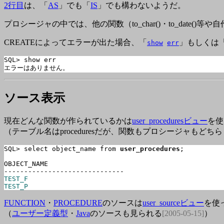
2行目
は、「
AS
」でも「
IS
」でも構わないようだ。
プロシージャの中では、他の関数（to_char()・to_date()
CREATEによってエラーが出た場合、「
」もしくは
show
err
SQL> show err

エラーはありません。
ソース
表示
現在どんな関数が作られているかは
user_proceduresビュー
を使
（テーブル名はproceduresだが、関数もプロシージャもど
SQL> select object_name from 
user_procedures
;

OBJECT_NAME

TEST_F

TEST_P
FUNCTION
・
PROCEDURE
のソースは
user_sourceビュー
を使
（
ユーザー定義型
・
Java
のソースも見られる
[2005-05-15]
）