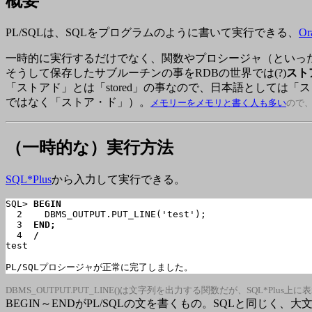
概要
PL/SQLは、SQLをプログラムのように書いて実行できる、
Or
一時的に実行するだけでなく、関数やプロシージャ（といっ
そうして保存したサブルーチンの事をRDBの世界では(?)
スト
「ストアド」とは「stored」の事なので、日本語として
ではなく「ストア・ド」）。
メモリーをメモリと書く人も多い
ので
（一時的な）
実行方法
SQL*Plus
から入力して実行できる。
SQL> 
BEGIN
  2    DBMS_OUTPUT.PUT_LINE('test');

  3  
END;
  4  
/
test

PL/SQLプロシージャが正常に完了しました。
DBMS_OUTPUT.PUT_LINE()は文字列を出力する関数だが、SQL*Plus
BEGIN～ENDがPL/SQLの文を書くもの。SQLと同じく、