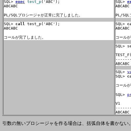
SQL> 
exec
test_p
('ABC');

SQL> 
e
ABCABC

ABCABC

PL/SQLプロシージャが正常に完了しました。
PL/S
SQL> 
call
 test_p('ABC');

SQL> 
c
ABCABC

ABCABC

コールが完了しました。
コールが
SQL> s
TEST_F(
------
ABCABC
SQL> 
v
SQL> 
c
コールが
SQL> 
p
V1

------
ABCABC
引数の無いプロシージャを作る場合は、括弧自体を書かない