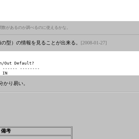
な関数があるのか調べるのに使えるかな。
値の型）の情報を見ることが出来る。
[2008-01-27]
/Out Default?

 ------ --------

が分かり易い。
備考