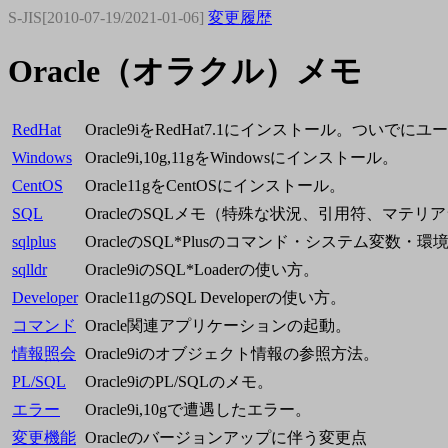
S-JIS[2010-07-19/2021-01-06]
変更履歴
Oracle（オラクル）メモ
RedHat
Oracle9iをRedHat7.1にインストール。ついでに
Windows
Oracle9i,10g,11gをWindowsにインストール。
CentOS
Oracle11gをCentOSにインストール。
SQL
OracleのSQLメモ（特殊な状況、引用符、マテリ
sqlplus
OracleのSQL*Plusのコマンド・システム変数・環
sqlldr
Oracle9iのSQL*Loaderの使い方。
Developer
Oracle11gのSQL Developerの使い方。
コマンド
Oracle関連アプリケーションの起動。
情報照会
Oracle9iのオブジェクト情報の参照方法。
PL/SQL
Oracle9iのPL/SQLのメモ。
エラー
Oracle9i,10gで遭遇したエラー。
変更機能
Oracleのバージョンアップに伴う変更点