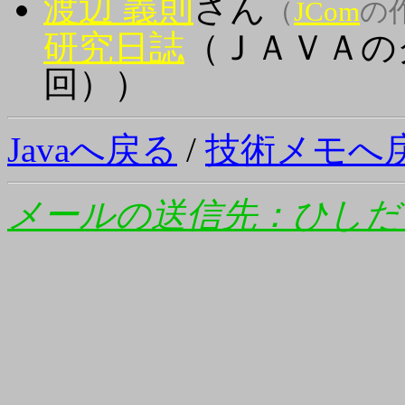
渡辺 義則
さん
（
JCom
の
研究日誌
（ＪＡＶＡの
回））
Javaへ戻る
/
技術メモへ
メールの送信先：ひしだ