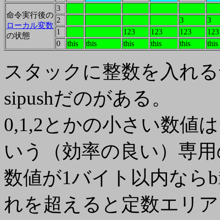
3
命令実行後の
2
3
3
ローカル変数
1
123
123
123
123
の状態
0
this
this
this
this
this
this
スタックに整数を入れる命令は
sipushだのがある。
0,1,2とかの小さい数値は
いう（効率の良い）専用
数値が1バイト以内ならbip
れを超えると定数エリア