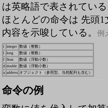
は英略語で表されている
ほとんどの命令は 先頭
内容を示唆している。
例え
i
integer
数値（整数）
l
long
数値（整数）
f
float
数値（浮動小数）
d
double
数値（浮動小数）
a
address
オブジェクト（参照型。当然配列も含む）
命令の例