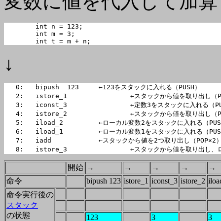
変数に値を代入して加算
	int n = 123;

	int m = 3;

	int t = m + n;
↓
   0:   bipush  123	←123をスタックに入れる（PUSH）

   2:   istore_1		←スタックから値を取り出し（POP）、ローカル変数1に入れる

   3:   iconst_3		←定数3をスタックに入れる（PUSH）

   4:   istore_2		←スタックから値を取り出し（POP）、ローカル変数2に入れる

   5:   iload_2		←ローカル変数2をスタックに入れる（PUSH）

   6:   iload_1		←ローカル変数1をスタックに入れる（PUSH）

   7:   iadd		←スタックから値を2つ取り出し（POP×2）、加算して結果をスタックに入れる（PUSH）

   8:   istore_3		←スタックから
開始
→
→
→
→
→
命令
bipush 123
istore_1
iconst_3
istore_2
ilo
命令実行後の
スタック
の状態
123
3
3