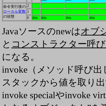
2
命令実行後の
ローカル変数
1
の状態
0
this
this
this
this
Javaソースのnewは
オブ
と
コンストラクター呼び出し（i
になる。
invoke（メソッド呼
スタックから値を取り出
invoke specialやinvo