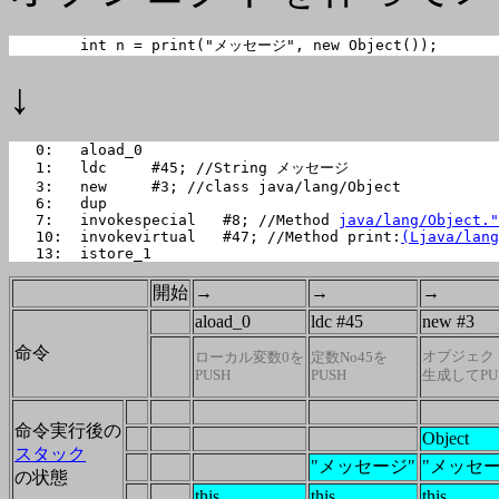
	int n = print("メッセージ", new Object());
↓
   0:   aload_0

   1:   ldc     #45; //String メッセージ

   3:   new     #3; //class java/lang/Object

   6:   dup

   7:   invokespecial   #8; //Method 
java/lang/Object."
   10:  invokevirtual   #47; //Method print:
(Ljava/lang
   13:  istore_1
開始
→
→
→
aload_0
ldc #45
new #3
命令
オブジェク
ローカル変数0を
定数No45を
PUSH
PUSH
生成してPU
命令実行後の
Object
スタック
"メッセージ"
"メッセー
の状態
this
this
this