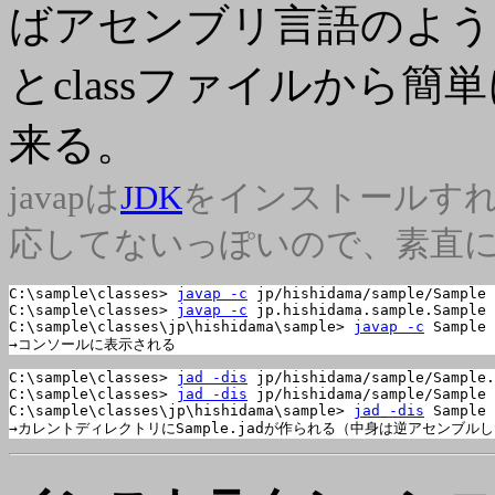
ばアセンブリ言語のよう
とclassファイルから
来る。
javapは
JDK
をインストールすれば
応してないっぽいので、素直にj
C:\sample\classes> 
javap -c
 jp/hishidama/sample/Sample

C:\sample\classes> 
javap -c
 jp.hishidama.sample.Sample

C:\sample\classes\jp\hishidama\sample> 
javap -c
 Sample

→コンソールに表示される
C:\sample\classes> 
jad -dis
 jp/hishidama/sample/Sample.
C:\sample\classes> 
jad -dis
 jp/hishidama/sample/Sample

C:\sample\classes\jp\hishidama\sample> 
jad -dis
 Sample

→カレントディレクトリにSample.jadが作られる（中身は逆アセンブル