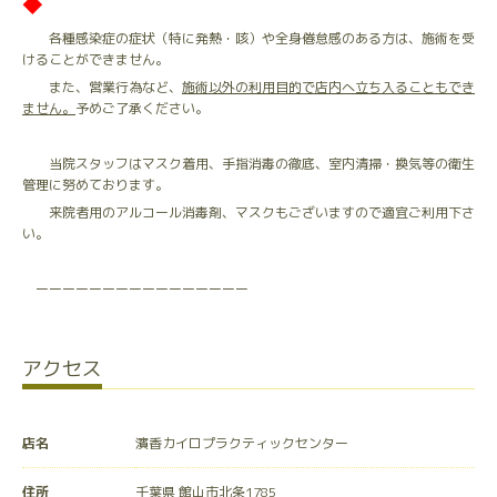
◆
各種感染症の症状（特に発熱・咳）や全身倦怠感のある方は、施術を受
けることができません。
また、営業行為など、
施術以外の利用目的で店内へ立ち入ることもでき
ません。
予めご了承ください。
当院スタッフはマスク着用、手指消毒の徹底、室内清掃・換気等の衛生
管理に努めております。
来院者用のアルコール消毒剤、マスクもございますので適宜ご利用下さ
い。
ーーーーーーーーーーーーーーーー
アクセス
店名
濱香カイロプラクティックセンター
住所
千葉県 館山市北条1785