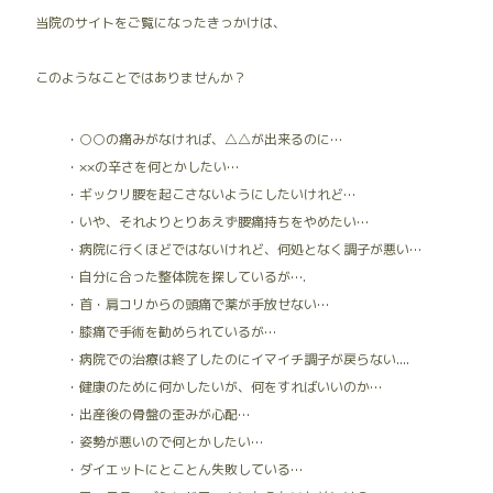
当院のサイトをご覧になったきっかけは、
このようなことではありませんか？
・○○の痛みがなければ、△△が出来るのに…
・××の辛さを何とかしたい…
・ギックリ腰を起こさないようにしたいけれど…
・いや、それよりとりあえず腰痛持ちをやめたい…
・病院に行くほどではないけれど、何処となく調子が悪い…
・自分に合った整体院を探しているが….
・首・肩コリからの頭痛で薬が手放せない…
・膝痛で手術を勧められているが…
・病院での治療は終了したのにイマイチ調子が戻らない....
・健康のために何かしたいが、何をすればいいのか…
・出産後の骨盤の歪みが心配…
・姿勢が悪いので何とかしたい…
・ダイエットにとことん失敗している…