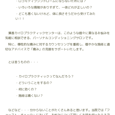
・ロコモティブシンドロームにならないためには？
・いろいろな情報がありすぎて、一体どれが正しいの？
・どこも悪くないけれど、体に良さそうだから受けてみた
い！！
濱香カイロプラクティックセンターは、このような個々に異なるお悩みを
気軽に相談できる、パーソナルコンディショニングサロンです。
特に、慢性的な痛みに対するカウンセリングを重視し、穏やかな施術と適
切なアドバイスで「痛み」の克服をサポートいたします。
とは言うものの・・・
・カイロプラクティックってなんだろう？
・どういうことをするの？
・何に効くの？
・施術は痛くない？
などなど・・・分からないことがたくさんあると思います。当院では「フ
ァースト・チェック」において、お悩みについて詳しくお話を伺ったうえで