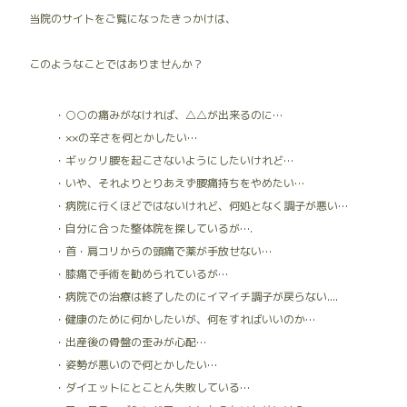
当院のサイトをご覧になったきっかけは、
このようなことではありませんか？
・○○の痛みがなければ、△△が出来るのに…
・××の辛さを何とかしたい…
・ギックリ腰を起こさないようにしたいけれど…
・いや、それよりとりあえず腰痛持ちをやめたい…
・病院に行くほどではないけれど、何処となく調子が悪い…
・自分に合った整体院を探しているが….
・首・肩コリからの頭痛で薬が手放せない…
・膝痛で手術を勧められているが…
・病院での治療は終了したのにイマイチ調子が戻らない....
・健康のために何かしたいが、何をすればいいのか…
・出産後の骨盤の歪みが心配…
・姿勢が悪いので何とかしたい…
・ダイエットにとことん失敗している…