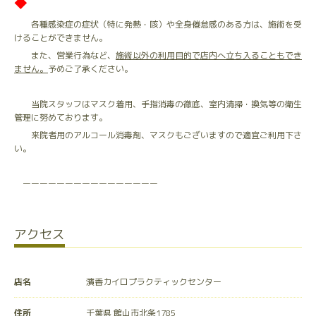
◆
各種感染症の症状（特に発熱・咳）や全身倦怠感のある方は、施術を受
けることができません。
また、営業行為など、
施術以外の利用目的で店内へ立ち入ることもでき
ません。
予めご了承ください。
当院スタッフはマスク着用、手指消毒の徹底、室内清掃・換気等の衛生
管理に努めております。
来院者用のアルコール消毒剤、マスクもございますので適宜ご利用下さ
い。
ーーーーーーーーーーーーーーーー
アクセス
店名
濱香カイロプラクティックセンター
住所
千葉県 館山市北条1785