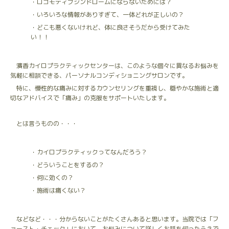
・ロコモティブシンドロームにならないためには？
・いろいろな情報がありすぎて、一体どれが正しいの？
・どこも悪くないけれど、体に良さそうだから受けてみた
い！！
濱香カイロプラクティックセンターは、このような個々に異なるお悩みを
気軽に相談できる、パーソナルコンディショニングサロンです。
特に、慢性的な痛みに対するカウンセリングを重視し、穏やかな施術と適
切なアドバイスで「痛み」の克服をサポートいたします。
とは言うものの・・・
・カイロプラクティックってなんだろう？
・どういうことをするの？
・何に効くの？
・施術は痛くない？
などなど・・・分からないことがたくさんあると思います。当院では「フ
ァースト・チェック」において、お悩みについて詳しくお話を伺ったうえで