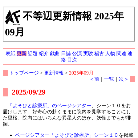
不等辺更新情報 2025年
09月
表紙
更新
話題
紹介
戯曲
日誌
公演
実験
稽古
人物
関連
連
絡
目次
トップページ
>
更新情報
>
2025年09月
＜前
｜
一覧
｜
次＞
2025/09/29
「よそびと診療所」のページシアター
、シーン１０をお
届けします。好奇心の赴くままに院内を見学することにし
た里桜。院内にはいろんな異星人のほか、妖怪までもが徘
徊。
ページシアター「よそびと診療所」シーン１０
を掲載