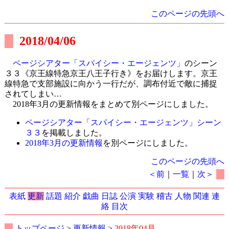
このページの先頭へ
2018/04/06
ページシアター「スパイシー・エージェンツ」
のシーン
３３《京王線特急京王八王子行き》をお届けします。京王
線特急で支部施設に向かう一行だが、調布付近で敵に捕捉
されてしまい…
2018年3月の更新情報をまとめて別ページにしました。
ページシアター「スパイシー・エージェンツ」シーン
３３
を掲載しました。
2018年3月の更新情報
を別ページにしました。
このページの先頭へ
＜前
｜
一覧
｜
次＞
表紙
更新
話題
紹介
戯曲
日誌
公演
実験
稽古
人物
関連
連
絡
目次
トップページ
>
更新情報
>
2018年04月