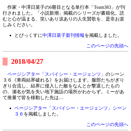
作家・中澤日菜子の6冊目となる単行本「Team383」が刊
行されました。「小説新潮」掲載のシリーズが書籍化。読
むと心が温まる、笑いあり涙ありの人生賛歌を、是非お楽
しみください。
とぴっくすに
中澤日菜子新刊情報
を掲載しました。
このページの先頭へ
2018/04/27
ページシアター「スパイシー・エージェンツ」
のシーン
３６《車両結界破れる》をお届けします。服部たちがぎり
ぎり合流し、結界に侵入した敵をなんとか撃退したもの
の、瀬名が気を失い地下施設の場所がわからず。ミーがあ
て推量で皆を移動した先は…
ページシアター「スパイシー・エージェンツ」シーン
３６
を掲載しました。
このページの先頭へ