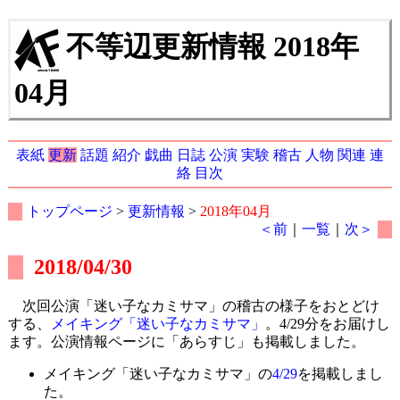
不等辺更新情報 2018年
04月
表紙
更新
話題
紹介
戯曲
日誌
公演
実験
稽古
人物
関連
連
絡
目次
トップページ
>
更新情報
>
2018年04月
＜前
｜
一覧
｜
次＞
2018/04/30
次回公演「迷い子なカミサマ」の稽古の様子をおとどけ
する、
メイキング「迷い子なカミサマ」
。4/29分をお届けし
ます。公演情報ページに「あらすじ」も掲載しました。
メイキング「迷い子なカミサマ」の
4/29
を掲載しまし
た。