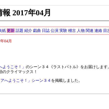
 2017年04月
表紙
更新
話題
紹介
戯曲
日誌
公演
実験
稽古
人物
関連
連絡
目
7年04月
へようこそ！」
のシーン３４《ラストバトル》をお届けします
動のクライマックス！
ノアへようこそ！」シーン３４
を掲載しました。