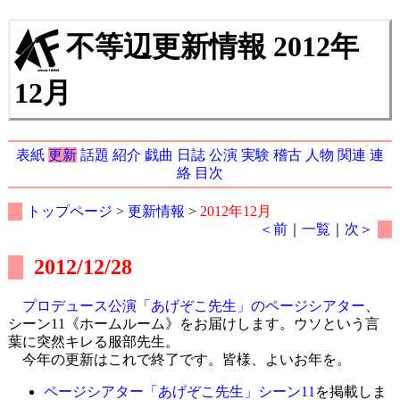
不等辺更新情報 2012年
12月
表紙
更新
話題
紹介
戯曲
日誌
公演
実験
稽古
人物
関連
連
絡
目次
トップページ
>
更新情報
>
2012年12月
＜前
｜
一覧
｜
次＞
2012/12/28
プロデュース公演「あげぞこ先生」のページシアター
、
シーン11《ホームルーム》をお届けします。ウソという言
葉に突然キレる服部先生。
今年の更新はこれで終了です。皆様、よいお年を。
ページシアター「あげぞこ先生」シーン11
を掲載しま