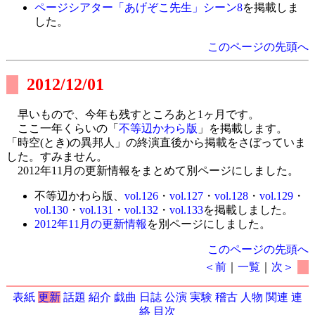
ページシアター「あげぞこ先生」シーン8
を掲載しま
した。
このページの先頭へ
2012/12/01
早いもので、今年も残すところあと1ヶ月です。
ここ一年くらいの「
不等辺かわら版
」を掲載します。
「時空(とき)の異邦人」の終演直後から掲載をさぼっていま
した。すみません。
2012年11月の更新情報をまとめて別ページにしました。
不等辺かわら版、
vol.126
・
vol.127
・
vol.128
・
vol.129
・
vol.130
・
vol.131
・
vol.132
・
vol.133
を掲載しました。
2012年11月の更新情報
を別ページにしました。
このページの先頭へ
＜前
｜
一覧
｜
次＞
表紙
更新
話題
紹介
戯曲
日誌
公演
実験
稽古
人物
関連
連
絡
目次