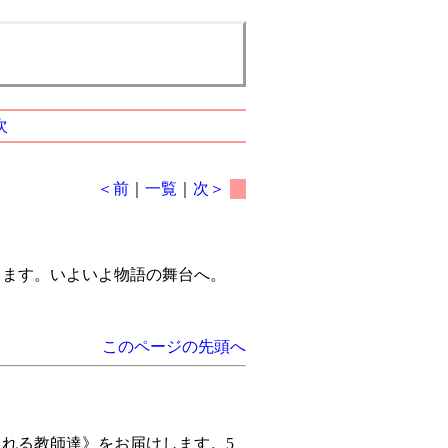
次
＜前
｜
一覧
｜
次＞
します。いよいよ物語の舞台へ。
このページの先頭へ
される教師達》をお届けします。5