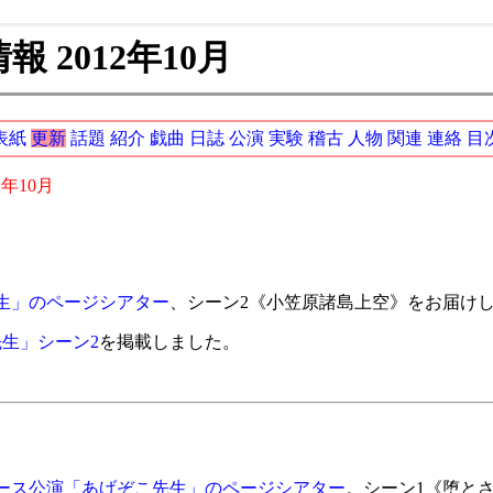
 2012年10月
表紙
更新
話題
紹介
戯曲
日誌
公演
実験
稽古
人物
関連
連絡
目
2年10月
生」のページシアター
、シーン2《小笠原諸島上空》をお届け
生」シーン2
を掲載しました。
ース公演「あげぞこ先生」のページシアター
。シーン1《堕と