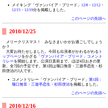
メイキング「ヴァンパイア・ブリード」
12/8
・
12/12
・
12/15
・
12/19
分を掲載しました。
このページの先頭へ
2010/12/25
メリークリスマス！ みなさまいかがお過ごしでしょう
か？
大変お待たせしました。今回も出演者がかわるがわる
ト
ップページ
をかざる
「ヴァンパイア・ブリード」コメント
リレー
を開始します。公演日直前まで、ほぼ4日おきの更
新。全7回の予定です。第1回は堰口無音・三遊亭恋生・杉
田啓治の3人です。
コメントリレー「ヴァンパイア・ブリード」
第1回：
堰口無音・三遊亭恋生・杉田啓治
を掲載しました。
このページの先頭へ
2010/12/16