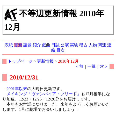
不等辺更新情報 2010年
12月
表紙
更新
話題
紹介
戯曲
日誌
公演
実験
稽古
人物
関連
連
絡
目次
トップページ
>
更新情報
>
2010年12月
＜前
｜
一覧
｜
次＞
2010/12/31
2001年以来
の大晦日更新です。
メイキング「ヴァンパイア・ブリード」
も12月後半にな
り加速。12/23・12/25・12/26分をお届けします。
本年もお世話になりました、来年もよろしくお願いいた
します。1月に劇場でお会いしましょう！