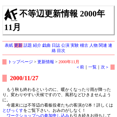
不等辺更新情報 2000年
11月
表紙
更新
話題
紹介
戯曲
日誌
公演
実験
稽古
人物
関連
連
絡
目次
トップページ
>
更新情報
>
2000年11月
＜前
｜
一覧
｜
次＞
2000/11/27
もう秋も終わるというのに、暖かくなったり雨が降った
り。変わりやすい天候ですので、風邪などひきませんよう
に。
今週末には不等辺の看板役者たちの客演が2本！詳しくは
とぴっくす
をご覧下さい。おみのがしなく！
ワークショップへの参加申し込み
も引き続きお待ちして