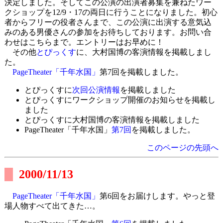
決定しました。そしてこの公演の出演者募集を兼ねたワー
クショップを12/9・17の両日に行うことになりました。初心
者からフリーの役者さんまで、この公演に出演する意気込
みのある男優さんの参加をお待ちしております。お問い合
わせはこちらまで。エントリーはお早めに！
その他
とぴっくす
に、大村国博の客演情報を掲載しまし
た。
PageTheater「千年水国」
第7回を掲載しました。
とぴっくすに
次回公演情報
を掲載しました
とぴっくすにワークショップ開催のお知らせを掲載し
ました
とぴっくすに大村国博の客演情報を掲載しました
PageTheater「千年水国」
第7回
を掲載しました。
このページの先頭へ
2000/11/13
PageTheater「千年水国」
第6回をお届けします。やっと登
場人物すべて出てきた…。