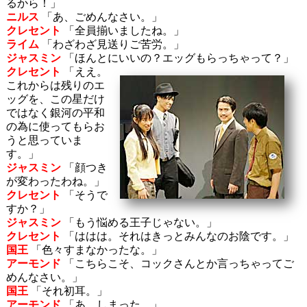
るから！」
ニルス
「あ、ごめんなさい。」
クレセント
「全員揃いましたね。」
ライム
「わざわざ見送りご苦労。」
ジャスミン
「ほんとにいいの？エッグもらっちゃって？」
クレセント
「ええ。
これからは残りのエ
ッグを、この星だけ
ではなく銀河の平和
の為に使ってもらお
うと思っていま
す。」
ジャスミン
「顔つき
が変わったわね。」
クレセント
「そうで
すか？」
ジャスミン
「もう悩める王子じゃない。」
クレセント
「ははは。それはきっとみんなのお陰です。」
国王
「色々すまなかったな。」
アーモンド
「こちらこそ、コックさんとか言っちゃってご
めんなさい。」
国王
「それ初耳。」
アーモンド
「あ、しまった。」