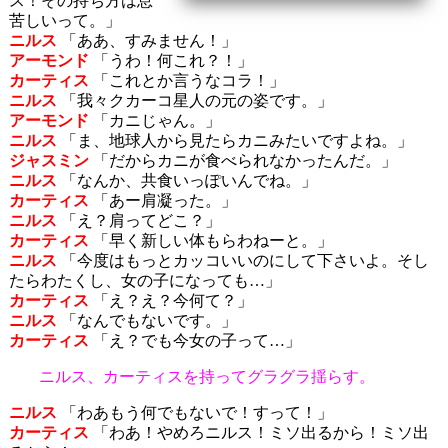
ス！その持ち方は息
苦しいって。」
ニルス
「ああ、すみません！」
アーモンド
「うわ！何これ？！」
カーティス
「これとか言うなコラ！」
ニルス
「我々クカーコ星人の元の姿です。」
アーモンド
「カニじゃん。」
ニルス
「ま、地球人から見たらカニみたいですよね。」
ジャスミン
「だからカニが食べられなかったんだ。」
ニルス
「なんか、共食いっぽいんでね。」
カーティス
「あー肩凝った。」
ニルス
「え？肩ってどこ？」
カーティス
「早く新しい体もらわねーと。」
ニルス
「今度はもっとカッコいいのにして下さいよ。そし
たらわたくし、女の子になっても…」
カーティス
「え？え？今何て？」
ニルス
「なんでもないです。」
カーティス
「え？でも今女の子って…」
ニルス、カーティスを持ってグラグラ揺らす。
ニルス
「わあもう何でもないで！すって！」
カーティス
「わあ！やめろニルス！ミソ出るから！ミソ出