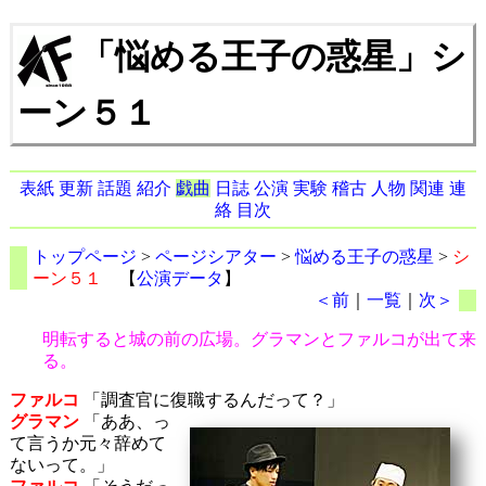
「悩める王子の惑星」シ
ーン５１
表紙
更新
話題
紹介
戯曲
日誌
公演
実験
稽古
人物
関連
連
絡
目次
トップページ
>
ページシアター
>
悩める王子の惑星
>
シ
ーン５１
【
公演データ
】
＜前
｜
一覧
｜
次＞
明転すると城の前の広場。グラマンとファルコが出て来
る。
ファルコ
「調査官に復職するんだって？」
グラマン
「ああ、っ
て言うか元々辞めて
ないって。」