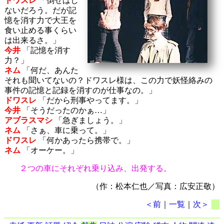
ドワスレ
「倒せはし
ないだろう。だが記
憶を消す力で大王を
食い止める事くらい
は出来るさ。」
今井
「記憶を消す
力？」
ネム
「何だ、あんた
それも聞いてないの？ドワスレ様は、この力で妖怪絡みの
事件の記憶と記録を消すのが仕事なの。」
ドワスレ
「だから刑事やってます。」
今井
「そうだったのかぁ…」
アブラスマシ
「急ぎましょう。」
ネム
「さぁ、車に乗って。」
ドワスレ
「何かあったら携帯で。」
ネム
「オーケー。」
２つの車にそれぞれ乗り込み、出発する。
（作：松本仁也／写真：広安正敬）
＜前
｜
一覧
｜
次＞