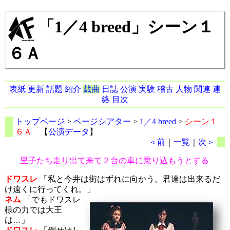
「1／4 breed」シーン１
６Ａ
表紙
更新
話題
紹介
戯曲
日誌
公演
実験
稽古
人物
関連
連
絡
目次
トップページ
>
ページシアター
>
1／4 breed
>
シーン１
６Ａ
【
公演データ
】
＜前
｜
一覧
｜
次＞
里子たち走り出て来て２台の車に乗り込もうとする
ドワスレ
「私と今井は街はずれに向かう。君達は出来るだ
け遠くに行ってくれ。」
ネム
「でもドワスレ
様の力では大王
は…」