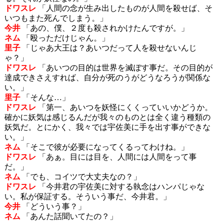
ドワスレ
「人間の念が生み出したものが人間を殺せば、そ
いつもまた死んでしまう。」
今井
「あの、僕、２度も殺されかけたんですが。」
ネム
「殴っただけじゃん。」
里子
「じゃあ大王は？あいつだって人を殺せないんじ
ゃ？」
ドワスレ
「あいつの目的は世界を滅ぼす事だ。その目的が
達成できさえすれば、自分が死のうがどうなろうが関係な
い。」
里子
「そんな…」
ドワスレ
「第一、あいつを妖怪にくくっていいかどうか。
確かに妖気は感じるんだが我々のものとは全く違う種類の
妖気だ。とにかく、我々では宇佐美に手を出す事ができな
い。」
ネム
「そこで彼が必要になってくるってわけね。」
ドワスレ
「あぁ。目には目を、人間には人間をって事
だ。」
ネム
「でも、コイツで大丈夫なの？」
ドワスレ
「今井君の宇佐美に対する執念はハンパじゃな
い。私が保証する。そういう事だ、今井君。」
今井
「どういう事？」
ネム
「あんた話聞いてたの？」