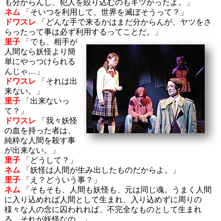
も分からんし、犯人を絞り込むのもキツかったよ。」
ネム
「そいつを利用して、世界を滅ぼそうって？」
ドワスレ
「どんな手で来るかはまだ分からんが、ヤツをさ
らったって事は必ず利用するってことだ。」
里子
「でも、相手が
人間なら妖怪より簡
単にやっつけられる
んじゃ…」
ドワスレ
「それは出
来ない。」
里子
「出来ないっ
て？」
ドワスレ
「我々妖怪
の血を持った者は、
純粋な人間を殺す事
が出来ない。」
里子
「どうして？」
ネム
「妖怪は人間が生み出したものだからよ。」
里子
「え？どういう事？」
ネム
「そもそも、人間も妖怪も、元は同じ魂。うまく人間
に入り込めれば人間として生まれ、入り込めずに周りの
様々な人の念に囚われれば、不完全なものとして生まれ
る。それが妖怪なの。」