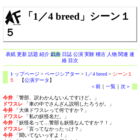
「1／4 breed」シーン１
５
表紙
更新
話題
紹介
戯曲
日誌
公演
実験
稽古
人物
関連
連
絡
目次
トップページ
>
ページシアター
>
1／4 breed
>
シーン１
５
【
公演データ
】
＜前
｜
一覧
｜
次＞
今井
「警部、訳わかんないんですけど。」
ドワスレ
「車の中でさんざん説明したろうが。」
今井
「大体ドワスレって何ですか？」
ドワスレ
「私の妖怪名だ。」
今井
「妖怪名って…警部も妖怪なんですか？！」
ドワスレ
「言ってなかったっけ？」
今井
「聞いてないっすよ！」