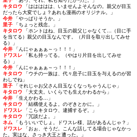
里子
「あっ、それ、私も知りたかった。」
キタロウ
「ははははは、いませんよそんなの。親父が目玉
だったら大変でしょ？あれも漫画のオリジナル。」
今井
「やっぱりそうか。」
里子
「ちょっと残念。」
キタロウ
「ホントはね、目玉の親父じゃなくて…（目に手
を当てる）親父の目玉なんです。（片目を取り出してみせ
る）」
今井
「んにゃぁぁぁ～っ！！！」
ドワスレ
「私も持ってる。（やはり片目を出してみせ
る）」
今井
「んにゃぁぁぁ～っ！！！」
キタロウ
「ウチの一族は、代々息子に目玉を与えるのが習
わしでね」
里子
「それじゃお父さん目玉なくなっちゃうんじゃ」
キタロウ
「大丈夫。いくらでも生えかわるから」
今井
「生えかわる…」
キタロウ
「結構使えるよ。のぞきとかに。」
ドワスレ
「こらキタロウ、逮捕するぞ。」
キタロウ
「冗談だよ。」
ネム
「もういいでしょ。ドワスレ様、話があるんじゃ？」
ドワスレ
「おぉ、そうだ。こんな話してる場合じゃなかっ
た。実はな、さっき大王と遭った。」