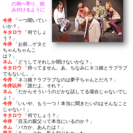
の側へ寄り、睨
み付けるように
今井
「一つ聞いてい
いか？」
キタロウ
「何でしょ
う？」
今井
「お前…ゲタと
ちゃんちゃんこ
は？」
ネム
「どうしてそれしか聞けないかな？」
キタロウ
「持ってません。あ、ちなみにネコ娘とラブラブ
でもないし。」
今井
「ネコ娘？ラブラブなのは夢子ちゃんとだろ？」
今井以外
「誰だよ、それ？」
ネム
「だからそういうのどかな話してる場合じゃないでし
ょ！」
今井
「いいや、もう一つ！本当に聞きたいのはそんなこと
じゃない！」
キタロウ
「何でしょう？」
今井
「目玉の親父って本当にいるのか？」
ネム
「バカか、あんたは！」