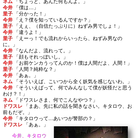
ネム
「ちょっと、あんた何もんよ。」
今井
「僕は…」
里子
「分かった！」
今井
「え？僕を知っているんですか？」
里子
「えぇ、（自信たっぷりに）ねずみ男でしょ！」
今井
「違うよ！」
里子
「えーっ！でも流れからいったら、ねずみ男なの
に。」
今井
「なんだよ、流れって。」
里子
「顔もそれっぽいし。」
今井
「お前ケンカうってんのか！僕は人間だよ、人間！」
里子
「人間？純粋な？」
今井
「あぁ。」
ネム
「そういえば、こいつから全く妖気を感じないわ。」
今井
「そういえばって、何でみんなして僕が妖怪だと思う
わけ？！」
ネム
「ドワスレさま、何でこんなやつ？」
ドワスレ
「まあ、先に私の話を聞きなさい。キタロウ、お
前もだぞ。」
今井
「キタロウって…あいつが警部の？」
ドワスレ
「あぁ。」
今井、キタロウ