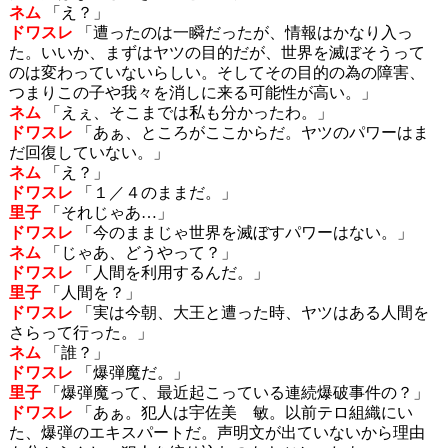
ネム
「え？」
ドワスレ
「遭ったのは一瞬だったが、情報はかなり入っ
た。いいか、まずはヤツの目的だが、世界を滅ぼそうって
のは変わっていないらしい。そしてその目的の為の障害、
つまりこの子や我々を消しに来る可能性が高い。」
ネム
「えぇ、そこまでは私も分かったわ。」
ドワスレ
「あぁ、ところがここからだ。ヤツのパワーはま
だ回復していない。」
ネム
「え？」
ドワスレ
「１／４のままだ。」
里子
「それじゃあ…」
ドワスレ
「今のままじゃ世界を滅ぼすパワーはない。」
ネム
「じゃあ、どうやって？」
ドワスレ
「人間を利用するんだ。」
里子
「人間を？」
ドワスレ
「実は今朝、大王と遭った時、ヤツはある人間を
さらって行った。」
ネム
「誰？」
ドワスレ
「爆弾魔だ。」
里子
「爆弾魔って、最近起こっている連続爆破事件の？」
ドワスレ
「あぁ。犯人は宇佐美 敏。以前テロ組織にい
た、爆弾のエキスパートだ。声明文が出ていないから理由