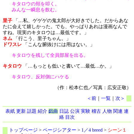
キタロウの頬を叩く。
みんな一瞬息を飲む。
里子
「…私、ゲゲゲの鬼太郎が大好きでした。だからあな
たに会えて嬉しかった。でも、やっぱりあれは漫画なんで
すね。現実のキタロウは…最低です。」
ネム
「行こう、里子ちゃん。」
ドワスレ
「こんな腑抜けには用はない。」
キタロウを残して全員部屋を出る。
キタロウ
「…もっとも低いと書いて…最低…か。」
キタロウ、反対側にハケる
（作：松本仁也／写真：広安正敬）
＜前
｜
一覧
｜
次＞
表紙
更新
話題
紹介
戯曲
日誌
公演
実験
稽古
人物
関連
連
絡
目次
トップページ
>
ページシアター
>
1／4 breed
>
シーン１