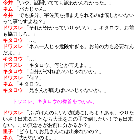
今井
「いや、話聞いてても訳わかんなかった。」
ネム
「バカじゃん。」
今井
「でも多分、宇佐美を捕まえられるのは僕しかいない
って事ですよね？」
ドワスレ
「それが分かっていりゃいい…。キタロウ、お前
も協力しろ。」
キタロウ
「…」
ドワスレ
「ネム一人じゃ危険すぎる。お前の力も必要なん
だよ。」
キタロウ
「…」
ドワスレ
「キタロウ、何とか言えよ。」
キタロウ
「自分がやればいいじゃないか。」
ドワスレ
「何？」
ネム
「キタロウ。」
キタロウ
「兄さんが戦えばいいじゃないか。」
ドワスレ、キタロウの襟首をつかみ、
ドワスレ
「ふざけんのもいい加減にしろよ！あぁ、やりた
いさ！出来ることなら大王をこの手で倒したい！でも出来
ない。この無念さがお前に分かるか？」
里子
「どうしてお兄さんには出来ないの？」
ネム
「力がないのよ。」