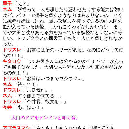
里子
「え？」
ネム
「妖怪って、人を騙したり惑わせたりする能力は強い
けど、パワーで相手を倒すような力はあまりないの。とく
に純粋な妖怪にはね。強い攻撃力を持っているのは人間の
血が入っている妖怪、しかもごくわずかしかいない。まし
てや大王と渡りあえる力を持っている妖怪などいないに等
しい。トップクラスの四天王でさえ一人じゃ倒しきれなか
った。」
ドワスレ
「お前にはそのパワーがある。なのにどうして使
わない！」
キタロウ
「じゃあ兄さんには分かるのか？！パワーがあっ
ても勝てなかった、大切な人を守れなかった無念さが分か
るのかよ！」
ドワスレ
「お前はいつまでウジウジ…」
ネム
「待って！」
ドワスレ
「…妖気だ。」
ネム
「すぐ側まで来てる。」
ドワスレ
「今井君、彼女を。」
今井
「あ、はい！」
入口のドアをドンドンと叩く音。
アブラスマシ
「ネムさん！キタロウさん！開けて下さ