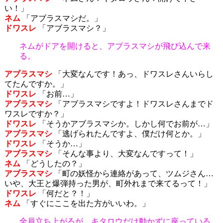
い！」
ネム
「アブラスマシだ。」
ドワスレ
「アブラスマシ？」
ネムがドアを開けると、アブラスマシが飛び込んで来
る。
アブラスマシ
「大変なんです！あっ、ドワスレさんいらし
てたんですか。」
ドワスレ
「お前…」
アブラスマシ
「アブラスマシですよ！ドワスレさんまでド
ワスレですか？」
ドワスレ
「そうかアブラスマシか。しかし何でお前が…」
アブラスマシ
「逃げられたんですよ、僕だけ何とか。」
ドワスレ
「そうか…」
アブラスマシ
「そんな事より、大変なんですって！」
ネム
「どうしたの？」
アブラスマシ
「町の妖怪から連絡があって、ツムジさん…
いや、大王と爆弾持った男が、町外れまで来てるって！」
ドワスレ
「何だと？！」
ネム
「すぐにここを出た方がいいわ。」
全員立ち上がるが、キタロウだけ動かずに座っている。