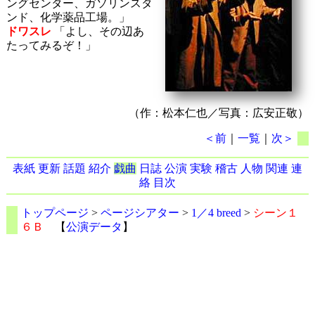
ングセンター、ガソリンスタ
ンド、化学薬品工場。」
ドワスレ
「よし、その辺あ
たってみるぞ！」
（作：松本仁也／写真：広安正敬）
＜前
｜
一覧
｜
次＞
表紙
更新
話題
紹介
戯曲
日誌
公演
実験
稽古
人物
関連
連
絡
目次
トップページ
>
ページシアター
>
1／4 breed
>
シーン１
６Ｂ
【
公演データ
】