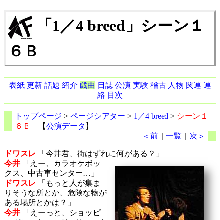
「1／4 breed」シーン１
６Ｂ
表紙
更新
話題
紹介
戯曲
日誌
公演
実験
稽古
人物
関連
連
絡
目次
トップページ
>
ページシアター
>
1／4 breed
>
シーン１
６Ｂ
【
公演データ
】
＜前
｜
一覧
｜
次＞
ドワスレ
「今井君、街はずれに何がある？」
今井
「えー、カラオケボッ
クス、中古車センター…」
ドワスレ
「もっと人が集ま
りそうな所とか、危険な物が
ある場所とかは？」
今井
「えーっと、ショッピ