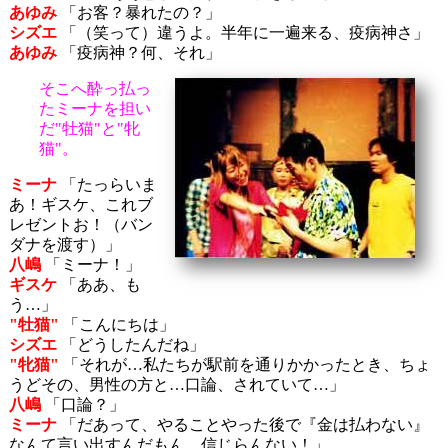
あゆみ
「お客？暴れたの？」
シズエ
「（笑って）違うよ。半年に一遍来る、疫病神さ」
あゆみ
「疫病神？何、それ」
そこへ酔っ払っ
たミーナを担い
だ"牡猫"と"牝
猫"。
ミーナ
「たっらいま
あ！ギスケ、これブ
レゼントお！（バン
ダナを渡す）」
八嶋
「ミーナ！」
ギスケ
「ああ、も
う…」
"牡猫"
「こんにちは」
シズエ
「どうしたんだね」
"牝猫"
「それが…私たちが駅前を通りかかったとき、ちょ
うどその、男性の方と…口論、されていて…」
八嶋
「口論？」
ミーナ
「だあって、やることやった後で『金は払わない』
なんて言い出すんだもん、信じらんない！」