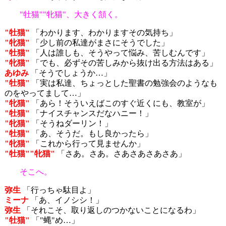
"牡猫""牝猫"、大きく頷く。
"牡猫"
「わかります、わかりますその気持ち」
"牝猫"
「少し前の私達がまさにそうでした」
"牡猫"
「人は誰しも、そうやって悩み、苦しむんです」
"牝猫"
「でも、必ずその苦しみから抜け出る方法はある」
あゆみ
「そうでしょうか…」
"牡猫"
「実は私達、ちょっとした聖書の勉強会のようなも
のをやってまして…」
"牝猫"
「あら！そういえばこのすぐ近くにも、教室が」
"牡猫"
「ナイスチャンスだなハニー！」
"牝猫"
「そうねダーリン！」
"牡猫"
「あ、そうだ。もし良かったら」
"牝猫"
「これから行って見ませんか」
"牡猫""牝猫"
「さあ。さあ。さあさあさあさあ」
そこへ。
弥生
「行っちゃ駄目よ」
ミーナ
「あ、イノシシ！」
弥生
「それこそ、取り返しのつかないことになるわ」
"牡猫"
「"蝿"め…」