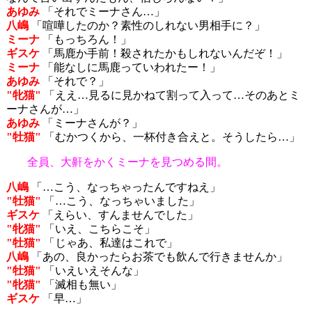
あゆみ
「それでミーナさん…」
八嶋
「喧嘩したのか？素性のしれない男相手に？」
ミーナ
「もっちろん！」
ギスケ
「馬鹿か手前！殺されたかもしれないんだぞ！」
ミーナ
「能なしに馬鹿っていわれたー！」
あゆみ
「それで？」
"牝猫"
「ええ…見るに見かねて割って入って…そのあとミ
ーナさんが…」
あゆみ
「ミーナさんが？」
"牡猫"
「むかつくから、一杯付き合えと。そうしたら…」
全員、大鼾をかくミーナを見つめる間。
八嶋
「…こう、なっちゃったんですねえ」
"牡猫"
「…こう、なっちゃいました」
ギスケ
「えらい、すんませんでした」
"牝猫"
「いえ、こちらこそ」
"牡猫"
「じゃあ、私達はこれで」
八嶋
「あの、良かったらお茶でも飲んで行きませんか」
"牡猫"
「いえいえそんな」
"牝猫"
「滅相も無い」
ギスケ
「早…」