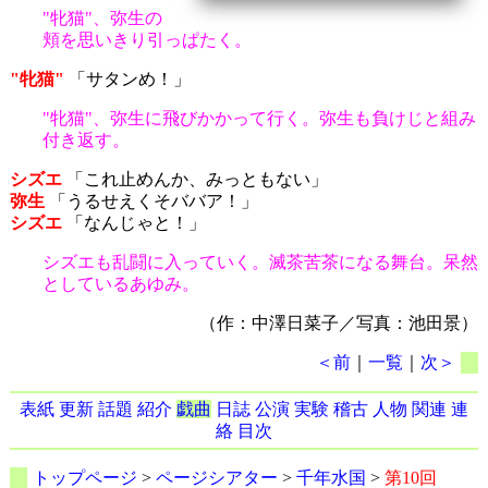
"牝猫"、弥生の
頬を思いきり引っぱたく。
"牝猫"
「サタンめ！」
"牝猫"、弥生に飛びかかって行く。弥生も負けじと組み
付き返す。
シズエ
「これ止めんか、みっともない」
弥生
「うるせえくそババア！」
シズエ
「なんじゃと！」
シズエも乱闘に入っていく。滅茶苦茶になる舞台。呆然
としているあゆみ。
（作：中澤日菜子／写真：池田景）
＜前
｜
一覧
｜
次＞
表紙
更新
話題
紹介
戯曲
日誌
公演
実験
稽古
人物
関連
連
絡
目次
トップページ
>
ページシアター
>
千年水国
>
第10回