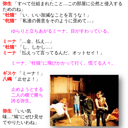
弥生
「すべて仕組まれたこと…この部屋に公然と侵入する
ためのね」
"牡猫"
「い、いい加減なことを言うな！」
"牝猫"
「私達の善意をそのように歪めて…」
ゆらりと立ちあがるミーナ。目がすわっている。
ミーナ
「…金、払え…」
"牡猫"
「し、しかし…」
ミーナ
「払えって言ってるんだ、オットセイ！」
ミーナ、"牡猫"に飛びかかって行く。慌てる人々。
ギスケ
「ミーナ！」
八嶋
「止せよ！」
止めようとする
二人の横で勝ち
誇る弥生。
弥生
「いい気
味…"鳩"にぜひ見せ
てやりたいわね」