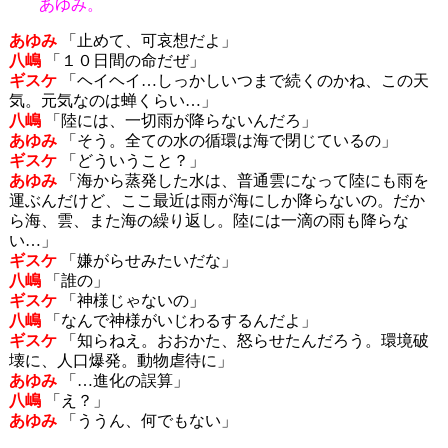
あゆみ。
あゆみ
「止めて、可哀想だよ」
八嶋
「１０日間の命だぜ」
ギスケ
「ヘイヘイ…しっかしいつまで続くのかね、この天
気。元気なのは蝉くらい…」
八嶋
「陸には、一切雨が降らないんだろ」
あゆみ
「そう。全ての水の循環は海で閉じているの」
ギスケ
「どういうこと？」
あゆみ
「海から蒸発した水は、普通雲になって陸にも雨を
運ぶんだけど、ここ最近は雨が海にしか降らないの。だか
ら海、雲、また海の繰り返し。陸には一滴の雨も降らな
い…」
ギスケ
「嫌がらせみたいだな」
八嶋
「誰の」
ギスケ
「神様じゃないの」
八嶋
「なんで神様がいじわるするんだよ」
ギスケ
「知らねえ。おおかた、怒らせたんだろう。環境破
壊に、人口爆発。動物虐待に」
あゆみ
「…進化の誤算」
八嶋
「え？」
あゆみ
「ううん、何でもない」