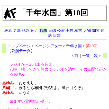
「千年水国」第10回
表紙
更新
話題
紹介
戯曲
日誌
公演
実験
稽古
人物
関連
連
絡
目次
トップページ
>
ページシアター
>
千年水国
>
第10回
【
公演データ
】
＜前
｜
一覧
｜
次＞
ラジオから流れ出る音楽。
八嶋、帰ってきて無言でラジオを消す。その気配で起き
るあゆみ。
あゆみ
「おかえり」
八嶋
「…寝るなら布団で寝ろよ。風邪引くぞ」
あゆみ
「…うん」
気まずい雰囲気が漂う。