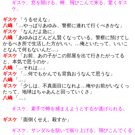
ギスケ、窓を開ける。蝉、飛びこんで来る。驚くギス
ケ。
ギスケ
「うるせえな」
八嶋
「…やっぱりあゆみ、警察に連れて行くべきかな」
ギスケ
「なんだよ急に」
八嶋
「あゆみはどんどん賢くなっている。警察に預けてし
かるべき所で生活した方がいい。…俺といたって、いいこ
となんて何もないんだ…」
ギスケ
「お前、あの子がこの部屋を出て行きたがってる
と、本気で思うのか」
八嶋
「…それは…」
ギスケ
「…何でもかんでも背負おうなんて思うな」
八嶋
「…」
ギスケ
「少しは、不真面目になれよ…俺やお前がいなくっ
たって、地球はちゃあんと回っていくさ」
八嶋
「…」
ギスケ、素手で蝉を捕まえようとするが逃げられる。
ギスケ
「面倒くせえ。殺すか」
ギスケ、サンダルを脱いで振り上げる。飛びこんでくる