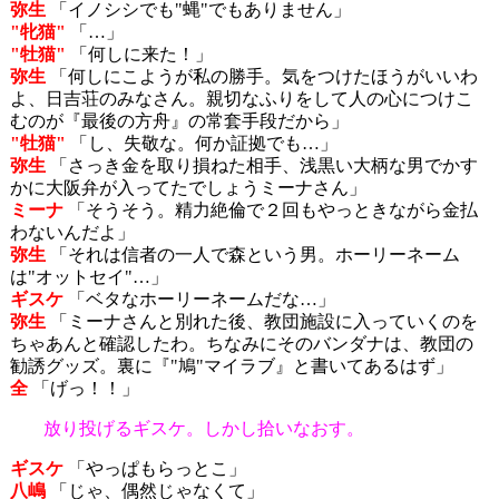
弥生
「イノシシでも"蝿"でもありません」
"牝猫"
「…」
"牡猫"
「何しに来た！」
弥生
「何しにこようが私の勝手。気をつけたほうがいいわ
よ、日吉荘のみなさん。親切なふりをして人の心につけこ
むのが『最後の方舟』の常套手段だから」
"牡猫"
「し、失敬な。何か証拠でも…」
弥生
「さっき金を取り損ねた相手、浅黒い大柄な男でかす
かに大阪弁が入ってたでしょうミーナさん」
ミーナ
「そうそう。精力絶倫で２回もやっときながら金払
わないんだよ」
弥生
「それは信者の一人で森という男。ホーリーネーム
は"オットセイ"…」
ギスケ
「ベタなホーリーネームだな…」
弥生
「ミーナさんと別れた後、教団施設に入っていくのを
ちゃあんと確認したわ。ちなみにそのバンダナは、教団の
勧誘グッズ。裏に『"鳩"マイラブ』と書いてあるはず」
全
「げっ！！」
放り投げるギスケ。しかし拾いなおす。
ギスケ
「やっぱもらっとこ」
八嶋
「じゃ、偶然じゃなくて」