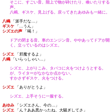
そこに、すごい音。階上で物が砕けたり、喚いたりする
声。
八嶋、ギスケ、見上げる。戻ってきたあゆみも一緒に。
八嶋
「派手だな…」
ギスケ
「…うん」
シズエの声
「喝！」
ドアの閉まる音。車のエンジン音。ややあってドアが開
く。立っているのはシズエ。
シズエ
「邪魔するよ」
八嶋
「いらっしゃい…」
シズエ、上がりこみ、タバコに火をつけようとする。
が、ライターがなかなか点かない。
すかさずギスケ、火をつける。
シズエ
「ありがとうよ」
シズエ、上手そうに一服する。
あゆみ
「シズエさん、今の…」
シズエ
「ん？ああ悪かったね、大騒ぎしてさ」