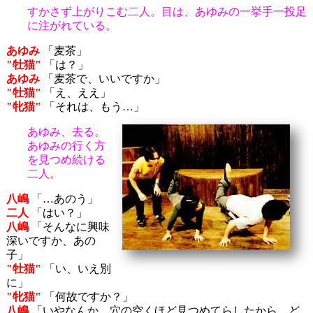
すかさず上がりこむ二人。目は、あゆみの一挙手一投足
に注がれている。
あゆみ
「麦茶」
"牡猫"
「は？」
あゆみ
「麦茶で、いいですか」
"牡猫"
「え、ええ」
"牝猫"
「それは、もう…」
あゆみ、去る。
あゆみの行く方
を見つめ続ける
二人。
八嶋
「…あのう」
二人
「はい？」
八嶋
「そんなに興味
深いですか、あの
子」
"牡猫"
「い、いえ別
に」
"牝猫"
「何故ですか？」
八嶋
「いやなんか…穴の空くほど見つめてらしたから、ど