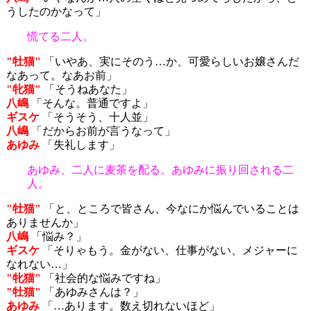
うしたのかなって」
慌てる二人。
"牡猫"
「いやあ、実にそのう…か、可愛らしいお嬢さんだ
なあって。なあお前」
"牝猫"
「そうねあなた」
八嶋
「そんな。普通ですよ」
ギスケ
「そうそう、十人並」
八嶋
「だからお前が言うなって」
あゆみ
「失礼します」
あゆみ、二人に麦茶を配る。あゆみに振り回される二
人。
"牡猫"
「と、ところで皆さん、今なにか悩んでいることは
ありませんか」
八嶋
「悩み？」
ギスケ
「そりゃもう。金がない、仕事がない、メジャーに
なれない…」
"牝猫"
「社会的な悩みですね」
"牡猫"
「あゆみさんは？」
あゆみ
「…あります。数え切れないほど」