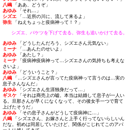
八嶋
「ああ、どうぞ」
あゆみ
「それ…」
シズエ
「…近所の川に、流して来るよ」
弥生
「ねえちょっと疫病神って！？」
シズエ、バケツを下げて去る。弥生も追いかけて去る。
あゆみ
「どうしたんだろう、シズエさん元気ない」
ミーナ
「…あんたのせいよ」
あゆみ
「あたし？」
ミーナ
「疫病神疫病神って…シズエさんの気持ちも考えな
さいよ」
あゆみ
「どういうこと？」
八嶋
「…シズエさんが言ってた疫病神って言うのは…実の
息子さんなんだ」
あゆみ
「シズエさん生涯独身だって…」
ギスケ
「それは商売上の嘘。本当は結婚して息子が一人い
る。旦那さんが早くになくなって、その後女手一つで育て
上げたそうだ」
あゆみ
「その息子さんがどうして疫病神に…」
八嶋
「シズエさん、お嫁さんと上手く行ってないらしいん
だな。初めは同居していたけど、関係がこじれてこのアパ