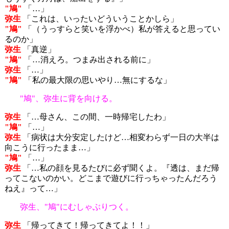
"鳩"
「…」
弥生
「これは、いったいどういうことかしら」
"鳩"
「（うっすらと笑いを浮かべ）私が答えると思ってい
るのか」
弥生
「真逆」
"鳩"
「…消えろ。つまみ出される前に」
弥生
「…」
"鳩"
「私の最大限の思いやり…無にするな」
"鳩"、弥生に背を向ける。
弥生
「…母さん、この間、一時帰宅したわ」
"鳩"
「…」
弥生
「病状は大分安定したけど…相変わらず一日の大半は
向こうに行ったまま…」
"鳩"
「…」
弥生
「…私の顔を見るたびに必ず聞くよ。『透は、まだ帰
ってこないのかい。どこまで遊びに行っちゃったんだろう
ねえ』って…」
弥生、"鳩"にむしゃぶりつく。
弥生
「帰ってきて！帰ってきてよ！！」