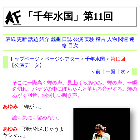
「千年水国」第11回
表紙
更新
話題
紹介
戯曲
日誌
公演
実験
稽古
人物
関連
連
絡
目次
トップページ
>
ページシアター
>
千年水国
>
第11回
【
公演データ
】
＜前
｜
一覧
｜
次＞
そこに一際高く蝉の声。見上げるあゆみ。蝉の声、一瞬
途切れ、バケツの中にぽちゃんと落ちる音がする。蝉の
あがく羽音。弱弱しい鳴き声。
あゆみ
「蝉が…」
誰も気にも留めない。
あゆみ
「蝉が死んじゃうよ
ヤシマ…」