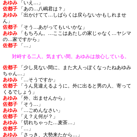
あゆみ
「いえ…」
佐都子
「あの…八嶋君は？」
あゆみ
「出かけてて…しばらくは戻らないかもしれませ
ん」
佐都子
「そう…あがってもいいかな」
あゆみ
「もちろん。…ここはあたしの家じゃなく…ヤシマ
の…家ですから」
佐都子
「…」
対峙する二人。気まずい間。あゆみは放心している。
佐都子
「少し見ない間に、また大人っぽくなったねあゆみ
ちゃん…」
あゆみ
「…そうですか」
佐都子
「うん見違えるように。外に出ると男の人、寄って
くるでしょう」
あゆみ
「外、出ませんから」
佐都子
「そう…」
あゆみ
「…ごめんなさい」
佐都子
「え？え何が？」
あゆみ
「切れちゃった…麦茶…」
佐都子
「…」
あゆみ
「さっき、大勢来たから…」