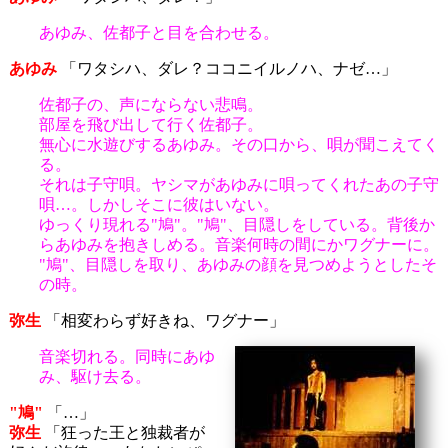
あゆみ、佐都子と目を合わせる。
あゆみ
「ワタシハ、ダレ？ココニイルノハ、ナゼ…」
佐都子の、声にならない悲鳴。
部屋を飛び出して行く佐都子。
無心に水遊びするあゆみ。その口から、唄が聞こえてく
る。
それは子守唄。ヤシマがあゆみに唄ってくれたあの子守
唄…。しかしそこに彼はいない。
ゆっくり現れる"鳩"。"鳩"、目隠しをしている。背後か
らあゆみを抱きしめる。音楽何時の間にかワグナーに。
"鳩"、目隠しを取り、あゆみの顔を見つめようとしたそ
の時。
弥生
「相変わらず好きね、ワグナー」
音楽切れる。同時にあゆ
み、駆け去る。
"鳩"
「…」
弥生
「狂った王と独裁者が