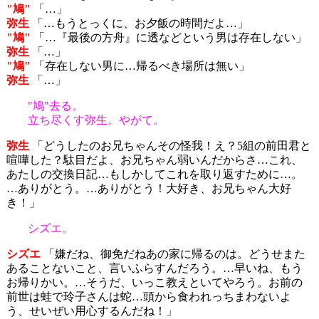
"鳩"
「…」
弥生
「…もうとっくに、お夕飯の時間だよ…」
"鳩"
「…『最後の方舟』に透などという男は存在しない」
弥生
「…」
"鳩"
「存在しない男に…帰るべき場所は無い」
弥生
「…」
"鳩"去る。
立ち尽くす弥生。やがて。
弥生
「どうしたのお兄ちゃんその怪我！え？5組の前田君と
喧嘩した？駄目だよ、お兄ちゃん弱いんだからさ…これ、
あたしの交換日記…もしかしてこれを取り返すために…。
…ありがとう。…ありがとう！大好き、お兄ちゃん大好
き！」
シズエ。
シズエ
「嫌だね、御免だねあの家に帰るのは。どうせまた
あることないこと、言いふらすんだろう。…早いね、もう
お帰りかい。…そうだ、いっこ教えといてやろう。お前の
前世は蛙で玲子さんは蛇…頭から食われっちまわないよ
う、せいぜい用心するんだね！」