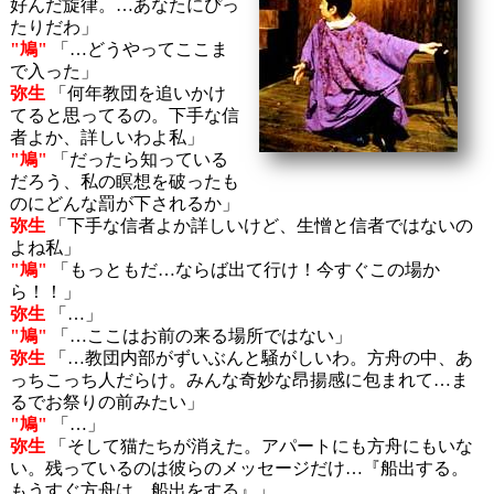
好んだ旋律。…あなたにぴっ
たりだわ」
"鳩"
「…どうやってここま
で入った」
弥生
「何年教団を追いかけ
てると思ってるの。下手な信
者よか、詳しいわよ私」
"鳩"
「だったら知っている
だろう、私の瞑想を破ったも
のにどんな罰が下されるか」
弥生
「下手な信者よか詳しいけど、生憎と信者ではないの
よね私」
"鳩"
「もっともだ…ならば出て行け！今すぐこの場か
ら！！」
弥生
「…」
"鳩"
「…ここはお前の来る場所ではない」
弥生
「…教団内部がずいぶんと騒がしいわ。方舟の中、あ
っちこっち人だらけ。みんな奇妙な昂揚感に包まれて…ま
るでお祭りの前みたい」
"鳩"
「…」
弥生
「そして猫たちが消えた。アパートにも方舟にもいな
い。残っているのは彼らのメッセージだけ…『船出する。
もうすぐ方舟は、船出をする』」