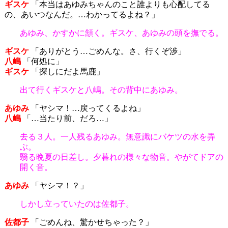
ギスケ
「本当はあゆみちゃんのこと誰よりも心配してる
の、あいつなんだ。…わかってるよね？」
あゆみ、かすかに頷く。ギスケ、あゆみの頭を撫でる。
ギスケ
「ありがとう…ごめんな。さ、行くぞ渉」
八嶋
「何処に」
ギスケ
「探しにだよ馬鹿」
出て行くギスケと八嶋。その背中にあゆみ。
あゆみ
「ヤシマ！…戻ってくるよね」
八嶋
「…当たり前、だろ…」
去る３人。一人残るあゆみ。無意識にバケツの水を弄
ぶ。
翳る晩夏の日差し。夕暮れの様々な物音。やがてドアの
開く音。
あゆみ
「ヤシマ！？」
しかし立っていたのは佐都子。
佐都子
「ごめんね、驚かせちゃった？」