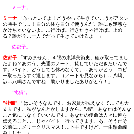
ミーナ。
ミーナ
「放っといてよ！どうやって生きていこうがアタシ
の勝手でしょ！自分の体を自分で使うんだ、誰にも迷惑を
かけちゃいないよ。…行けば。行きたきゃ行けば。止め
る？誰が？…一人でだって生きていけるよ！」
佐都子。
佐都子
「すみません、４限の東洋美術史、確か取ってまし
たよね？あのう、先週のノート、貸していただきたいんで
す。バイト、どうしても休めなくて。…ありがとう、コピ
ー取ったらすぐ返します。（ノートを見ながら）…八嶋、
渉…八嶋さんですね、助かりましたありがとう！」
"牝猫"。
"牝猫"
「はいそうなんです、お家賃が払えなくて…でも大
丈夫です、私がなんとかしますから。"鳩"、あなたはそんな
こと気にしなくていいんです。あなたの使命は人々に道を
伝えること…。じゃバイト、行ってきます。あ、そうだそ
の前に…メリークリスマス！…下手ですけど、一生懸命編
みました…」