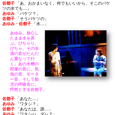
佐都子
「あ、おかまいなく。何でもいいから、そこのバケ
ツの水でも…」
あゆみ
「バケツ？」
佐都子
「そうバケツの」
あゆみ・佐都子
「水…」
あゆみ、放心し
たまま水を弄
ぶ。ぴちゃり。
ぴちゃ。その水
滴の音がだんだ
ん重なって行
く。あの水槽の
部屋の音に。気
泡の音、モータ
ー音、そして胎
児の呼吸音に。
愕然とする佐都子。
佐都子
「あなた…」
あゆみ
「ワタシ？」
佐都子
「あなたは、誰…」
あゆみ
「ワタシハ、ダレ？」