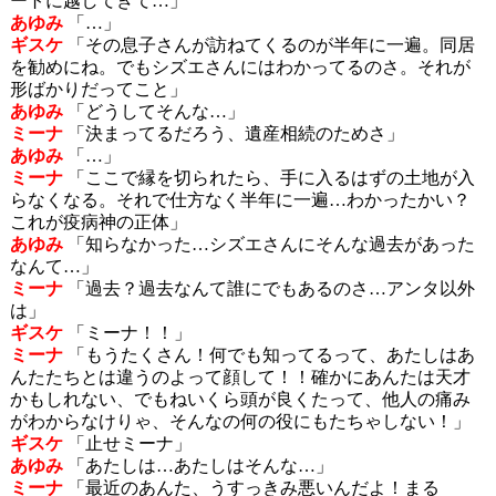
ートに越してきて…」
あゆみ
「…」
ギスケ
「その息子さんが訪ねてくるのが半年に一遍。同居
を勧めにね。でもシズエさんにはわかってるのさ。それが
形ばかりだってこと」
あゆみ
「どうしてそんな…」
ミーナ
「決まってるだろう、遺産相続のためさ」
あゆみ
「…」
ミーナ
「ここで縁を切られたら、手に入るはずの土地が入
らなくなる。それで仕方なく半年に一遍…わかったかい？
これが疫病神の正体」
あゆみ
「知らなかった…シズエさんにそんな過去があった
なんて…」
ミーナ
「過去？過去なんて誰にでもあるのさ…アンタ以外
は」
ギスケ
「ミーナ！！」
ミーナ
「もうたくさん！何でも知ってるって、あたしはあ
んたたちとは違うのよって顔して！！確かにあんたは天才
かもしれない、でもねいくら頭が良くたって、他人の痛み
がわからなけりゃ、そんなの何の役にもたちゃしない！」
ギスケ
「止せミーナ」
あゆみ
「あたしは…あたしはそんな…」
ミーナ
「最近のあんた、うすっきみ悪いんだよ！まる