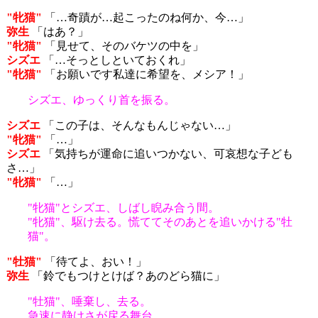
"牝猫"
「…奇蹟が…起こったのね何か、今…」
弥生
「はあ？」
"牝猫"
「見せて、そのバケツの中を」
シズエ
「…そっとしといておくれ」
"牝猫"
「お願いです私達に希望を、メシア！」
シズエ、ゆっくり首を振る。
シズエ
「この子は、そんなもんじゃない…」
"牝猫"
「…」
シズエ
「気持ちが運命に追いつかない、可哀想な子ども
さ…」
"牝猫"
「…」
"牝猫"とシズエ、しばし睨み合う間。
"牝猫"、駆け去る。慌ててそのあとを追いかける"牡
猫"。
"牡猫"
「待てよ、おい！」
弥生
「鈴でもつけとけば？あのどら猫に」
"牡猫"、唾棄し、去る。
急速に静けさが戻る舞台。