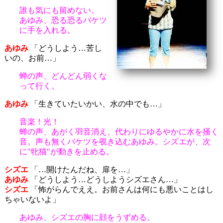
誰も気にも留めない。
あゆみ、恐る恐るバケツ
に手を入れる。
あゆみ
「どうしよう…苦し
いの、お前…」
蝉の声、どんどん弱くな
って行く。
あゆみ
「生きていたいかい、水の中でも…」
音楽！光！
蝉の声、あがく羽音消え、代わりにゆるやかに水を掻く
音。声も無くバケツを覗き込むあゆみ。シズエが、次
に"牝猫"が動きを止める。
シズエ
「…開けたんだね、扉を…」
あゆみ
「どうしよう…どうしようシズエさん…」
シズエ
「怖がらんでええ。お前さんは何にも悪いことはし
ちゃいないよ」
あゆみ、シズエの胸に顔をうずめる。