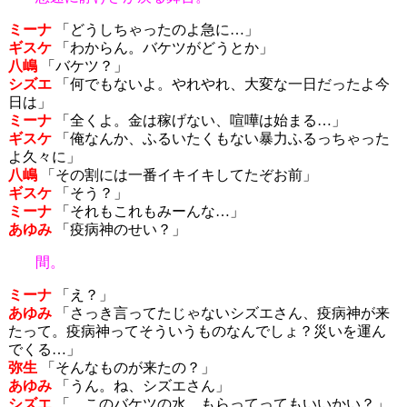
ミーナ
「どうしちゃったのよ急に…」
ギスケ
「わからん。バケツがどうとか」
八嶋
「バケツ？」
シズエ
「何でもないよ。やれやれ、大変な一日だったよ今
日は」
ミーナ
「全くよ。金は稼げない、喧嘩は始まる…」
ギスケ
「俺なんか、ふるいたくもない暴力ふるっちゃった
よ久々に」
八嶋
「その割には一番イキイキしてたぞお前」
ギスケ
「そう？」
ミーナ
「それもこれもみーんな…」
あゆみ
「疫病神のせい？」
間。
ミーナ
「え？」
あゆみ
「さっき言ってたじゃないシズエさん、疫病神が来
たって。疫病神ってそういうものなんでしょ？災いを運ん
でくる…」
弥生
「そんなものが来たの？」
あゆみ
「うん。ね、シズエさん」
シズエ
「…このバケツの水、もらってってもいいかい？」