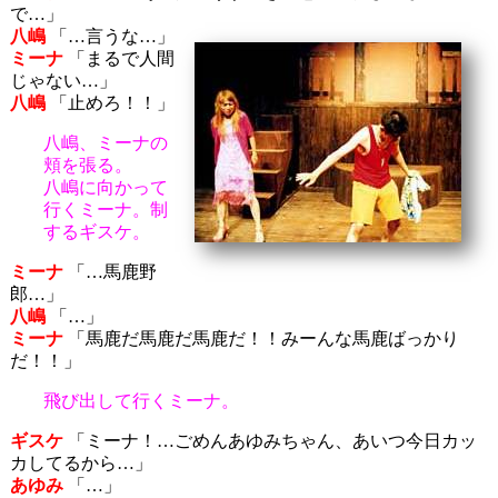
で…」
八嶋
「…言うな…」
ミーナ
「まるで人間
じゃない…」
八嶋
「止めろ！！」
八嶋、ミーナの
頬を張る。
八嶋に向かって
行くミーナ。制
するギスケ。
ミーナ
「…馬鹿野
郎…」
八嶋
「…」
ミーナ
「馬鹿だ馬鹿だ馬鹿だ！！みーんな馬鹿ばっかり
だ！！」
飛び出して行くミーナ。
ギスケ
「ミーナ！…ごめんあゆみちゃん、あいつ今日カッ
カしてるから…」
あゆみ
「…」