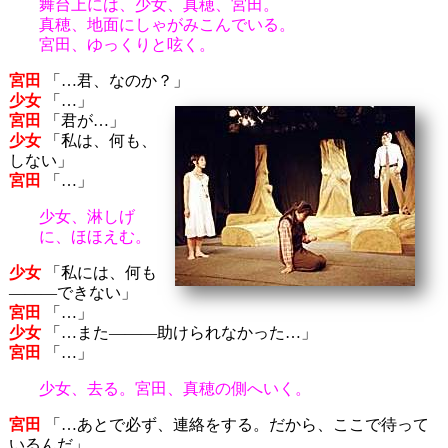
舞台上には、少女、真穂、宮田。
真穂、地面にしゃがみこんでいる。
宮田、ゆっくりと呟く。
宮田
「…君、なのか？」
少女
「…」
宮田
「君が…」
少女
「私は、何も、
しない」
宮田
「…」
少女、淋しげ
に、ほほえむ。
少女
「私には、何も
―――できない」
宮田
「…」
少女
「…また―――助けられなかった…」
宮田
「…」
少女、去る。宮田、真穂の側へいく。
宮田
「…あとで必ず、連絡をする。だから、ここで待って
いるんだ」