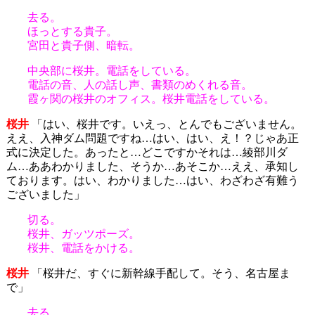
去る。
ほっとする貴子。
宮田と貴子側、暗転。
中央部に桜井。電話をしている。
電話の音、人の話し声、書類のめくれる音。
霞ヶ関の桜井のオフィス。桜井電話をしている。
桜井
「はい、桜井です。いえっ、とんでもございません。
ええ、入神ダム問題ですね…はい、はい、え！？じゃあ正
式に決定した。あったと…どこですかそれは…綾部川ダ
ム…ああわかりました、そうか…あそこか…ええ、承知し
ております。はい、わかりました…はい、わざわざ有難う
ございました」
切る。
桜井、ガッツポーズ。
桜井、電話をかける。
桜井
「桜井だ、すぐに新幹線手配して。そう、名古屋ま
で」
去る。