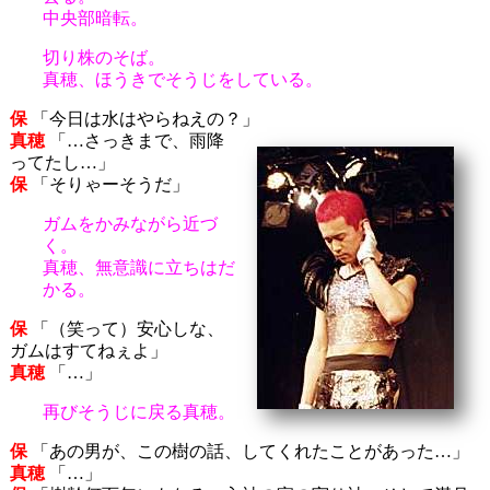
中央部暗転。
切り株のそば。
真穂、ほうきでそうじをしている。
保
「今日は水はやらねえの？」
真穂
「…さっきまで、雨降
ってたし…」
保
「そりゃーそうだ」
ガムをかみながら近づ
く。
真穂、無意識に立ちはだ
かる。
保
「（笑って）安心しな、
ガムはすてねぇよ」
真穂
「…」
再びそうじに戻る真穂。
保
「あの男が、この樹の話、してくれたことがあった…」
真穂
「…」