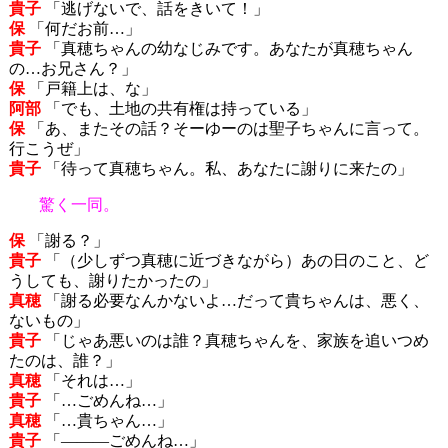
貴子
「逃げないで、話をきいて！」
保
「何だお前…」
貴子
「真穂ちゃんの幼なじみです。あなたが真穂ちゃん
の…お兄さん？」
保
「戸籍上は、な」
阿部
「でも、土地の共有権は持っている」
保
「あ、またその話？そーゆーのは聖子ちゃんに言って。
行こうぜ」
貴子
「待って真穂ちゃん。私、あなたに謝りに来たの」
驚く一同。
保
「謝る？」
貴子
「（少しずつ真穂に近づきながら）あの日のこと、ど
うしても、謝りたかったの」
真穂
「謝る必要なんかないよ…だって貴ちゃんは、悪く、
ないもの」
貴子
「じゃあ悪いのは誰？真穂ちゃんを、家族を追いつめ
たのは、誰？」
真穂
「それは…」
貴子
「…ごめんね…」
真穂
「…貴ちゃん…」
貴子
「―――ごめんね…」