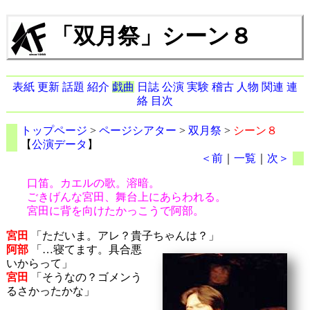
「双月祭」シーン８
表紙
更新
話題
紹介
戯曲
日誌
公演
実験
稽古
人物
関連
連
絡
目次
トップページ
>
ページシアター
>
双月祭
>
シーン８
【
公演データ
】
＜前
｜
一覧
｜
次＞
口笛。カエルの歌。溶暗。
ごきげんな宮田、舞台上にあらわれる。
宮田に背を向けたかっこうで阿部。
宮田
「ただいま。アレ？貴子ちゃんは？」
阿部
「…寝てます。具合悪
いからって」
宮田
「そうなの？ゴメンう
るさかったかな」