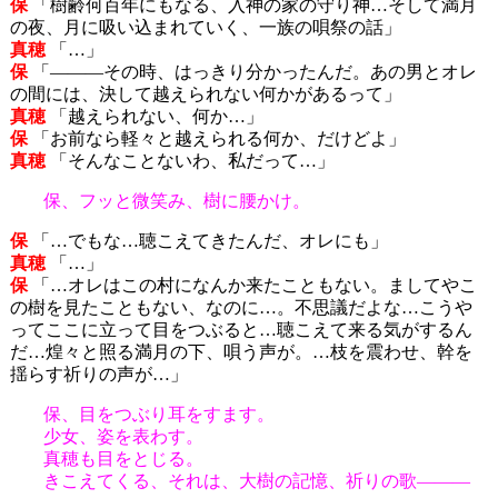
保
「樹齢何百年にもなる、入神の家の守り神…そして満月
の夜、月に吸い込まれていく、一族の唄祭の話」
真穂
「…」
保
「―――その時、はっきり分かったんだ。あの男とオレ
の間には、決して越えられない何かがあるって」
真穂
「越えられない、何か…」
保
「お前なら軽々と越えられる何か、だけどよ」
真穂
「そんなことないわ、私だって…」
保、フッと微笑み、樹に腰かけ。
保
「…でもな…聴こえてきたんだ、オレにも」
真穂
「…」
保
「…オレはこの村になんか来たこともない。ましてやこ
の樹を見たこともない、なのに…。不思議だよな…こうや
ってここに立って目をつぶると…聴こえて来る気がするん
だ…煌々と照る満月の下、唄う声が。…枝を震わせ、幹を
揺らす祈りの声が…」
保、目をつぶり耳をすます。
少女、姿を表わす。
真穂も目をとじる。
きこえてくる、それは、大樹の記憶、祈りの歌―――