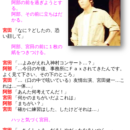
阿部の前を過ぎようとす
る。
阿部、その前に立ちはだ
かる。
宮田
「なに？どしたの、恐
い顔して」
阿部、宮田の前に１枚の
紙をつきつける。
宮田
「…よみがえれ入神村コンサート…？」
阿部
「…今日の午後、事務所にＦａｘされてきたんです。
よく見て下さい、その下のところ」
宮田
「…（口の中で呟いている）友情出演、宮田健一…こ
れは…一体…」
阿部
「あんた何考えてんだ！」
宮田
「何かのまちがいだよこれは」
阿部
「まちがい？」
宮田
「確かに練習はした、したけどそれは…」
ハッと気づく宮田。