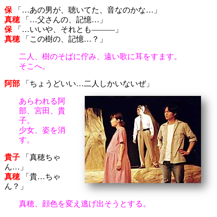
保
「…あの男が、聴いてた、音なのかな…」
真穂
「…父さんの、記憶…」
保
「…いいや、それとも―――」
真穂
「この樹の、記憶…？」
二人、樹のそばに佇み、遠い歌に耳をすます。
そこへ。
阿部
「ちょうどいい…二人しかいないぜ」
あらわれる阿
部、宮田、貴
子。
少女、姿を消
す。
貴子
「真穂ちゃ
ん…」
真穂
「貴…ちゃ
ん？」
真穂、顔色を変え逃げ出そうとする。