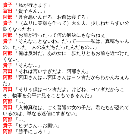
貴子
「私が行きます」
宮田
「貴子さん…」
阿部
「具合悪いんだろ、お前は寝てろ」
貴子
「（ムリに笑顔を作って）大丈夫、少しねたらずい分
良くなったわ」
阿部
「お前が行ったって何の解決にもならねぇ」
貴子
「そんなことないわ。だって―――私は、真穂ちゃん
の、たった一人の友だちだったんだもの…」
阿部
「俺は反対だ。あの女に一歩たりともお前を近づけた
くない」
貴子
「そんな…」
宮田
「それは言いすぎだよ、阿部さん」
阿部
「宮田さんは…宮田さんはヨソ者だからわかんねぇん
だ」
宮田
「そりゃ僕はヨソ者だよ。けどね、ヨソ者だからこ
そ、物事を公平に見ることもできるんだ」
阿部
「…」
宮田
「入神真穂は、ごく普通の女の子だ。君たちが恐れて
いるのは、単なる迷信にすぎない」
阿部
「…」
貴子
「ヒデさん…お願い」
阿部
「勝手にしろ！」