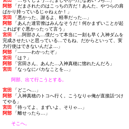
宮田
「…ちくしょう…だましやがったなあいつら…」
阿部
「だまされたのはこっちの方だ！あんた、やつらの肩
ばかり持っているじゃねぇか！」
宮田
「悪かった、謝るよ、軽率だった…」
阿部
「あんた達官僚はみんなそうだ！何かまずいことが起
こればすぐ悪かったって言う」
宮田
「…阿部さん…僕だって本当に一刻も早く入神ダムを
完成させたいと思っている…でもね、だからといって、実
力行使はできないんだよ…」
阿部
「―――わかったぞ」
宮田
「は？」
阿部
「宮田さん、あんた…入神真穂に惚れたんだろ」
宮田
「なっなにバカなことを…」
阿部、出て行こうとする。
宮田
「どこへ…」
阿部
「入神真穂のトコへ行く。こうなりゃ俺が直接話つけ
てやる」
宮田
「待ってよ、まずいよ、そりゃ…」
阿部
「離せったら…」
そこへ。