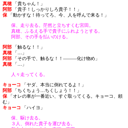
真穂
「貴ちゃん！」
阿部
「貴子！しっかりしろ貴子！！」
保
「動かすな！待ってろ、今、人を呼んで来る！」
保、走り去る。茫然と立ちすくむ宮田。
真穂、ふるえる手で貴子にふれようとする。
阿部、その手を払いのける。
阿部
「触るな！！」
真穂
「…」
阿部
「その手で、触るな！！―――化け物め」
真穂
「…」
人々走ってくる。
キョーコ
「ヤダ、本当に倒れてるよ！」
阿部
「ちくちょう…ちくしょう！！」
保
「オレの車が一番近い、すぐ取ってくる。キョーコ、頼
む」
キョーコ
「ハイヨ」
保、駆け去る。
３人、倒れた貴子を運び去る。