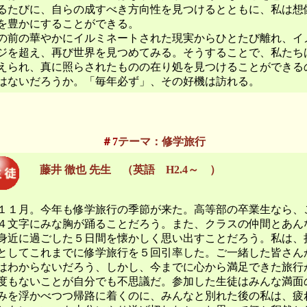
るたびに、自らの成すべき方向性を見つけるとともに、私は想
を豊かにすることができる。
の前の華やかにイルミネートされた現実からひとたび離れ、イ
ジを超え、再び世界を見つめてみる。そうすることで、私たち
えられ、真に照らされたものの在り処を見つけることができる
はないだろうか。「毎年必ず」、その好機は訪れる。
＃7
テーマ：修学旅行
藤井 徹也 先生 （英語 H2.4～ ）
１月。今年も修学旅行の季節が来た。高等部の卒業生なら、
４文字にみな胸が踊ることだろう。また、クラスの仲間とあん
身近に過ごした５日間を懐かしく思い出すことだろう。私は、
としてこれまでに修学旅行を５回引率した。ご一緒した皆さん
はわからないだろう、しかし、今までに心から満足できた旅行
度もないことが自分でも不思議だ。参加した生徒はみんな満面
みを浮かべつつ帰路に着くのに、みんなと別れた後の私は、疲