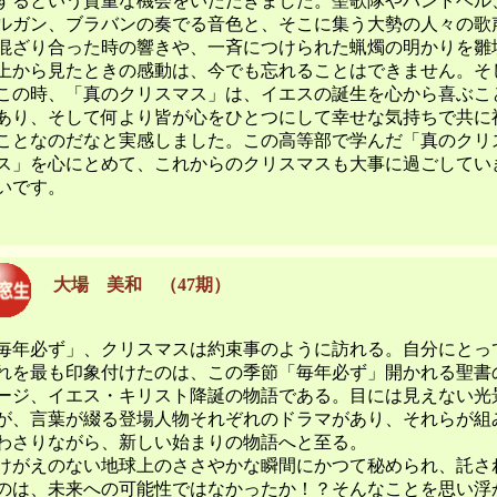
するという貴重な機会をいただきました。聖歌隊やハンドベル
ルガン、ブラバンの奏でる音色と、そこに集う大勢の人々の歌
混ざり合った時の響きや、一斉につけられた蝋燭の明かりを雛
上から見たときの感動は、今でも忘れることはできません。そ
この時、「真のクリスマス」は、イエスの誕生を心から喜ぶこ
あり、そして何より皆が心をひとつにして幸せな気持ちで共に
ことなのだなと実感しました。この高等部で学んだ「真のクリ
ス」を心にとめて、これからのクリスマスも大事に過ごしてい
いです。
大場 美和
（
47期）
毎年必ず」、クリスマスは約束事のように訪れる。自分にとっ
れを最も印象付けたのは、この季節「毎年必ず」開かれる聖書
ージ、イエス・キリスト降誕の物語である。目には見えない光
が、言葉が綴る登場人物それぞれのドラマがあり、それらが組
わさりながら、新しい始まりの物語へと至る。
けがえのない地球上のささやかな瞬間にかつて秘められ、託さ
のは、未来への可能性ではなかったか！？そんなことを思い浮