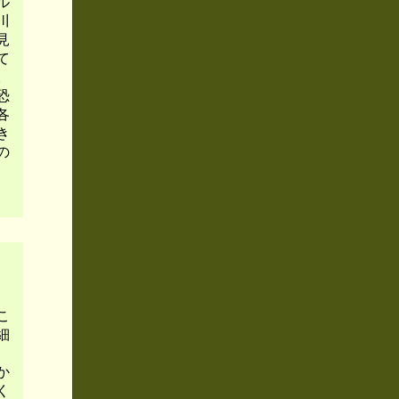
ル
川
見
て
。
恐
各
き
の
こ
細
、
か
く