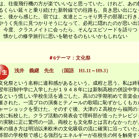
は、往復飛行機の方が楽でいいなと思っていた。けれど、あの
るくらい延々と乗り続けた新幹線での往路も、良き思い出にな
と、後から感じた。宿では、友達とこっそり男子の部屋に行き
やうく先生に見つかりそうになって、必死に隠れたのが思い出
。今度、クラスメイトに会ったら、そんなエピソードを語りつ
、懐かしの修学旅行に思いを馳せるのもいいかもしれない
＃6
テーマ：文化祭
浅井 義継 先生 （国語 H1.11～H9.3）
化祭という名称に違和感があるという。成程と思う。私は終
翌年旧制中学に入学したが１９４８年には新制高校の併設中学
るという慌しい学校生活を過ごした。高1の2学期初めて音楽会
催された。一流プロの演奏とテノールの歌唱に恥ずかしくもカ
ャーショックを受けた。そのすぐ後、大津のＺ高校から福岡の
校に転校した。クラブ活動の発表会で理科部が造ったテレビジ
の実験に正に驚愕の一語。両校とも文化祭とは言わなかったが
来の描き方は明治以来欧米の文化吸収の流に確実に沿っていた
等部の学校祭で感じる強烈なエネルギーが在校生の何を触発す