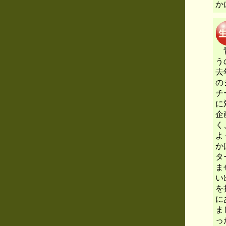
か
青
う
去
の
チ
に
企
く
よ
か
タ
ま
い
を
に
ま
っ