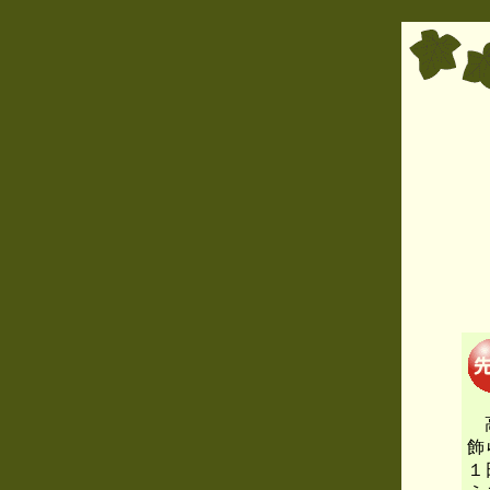
高
飾
１