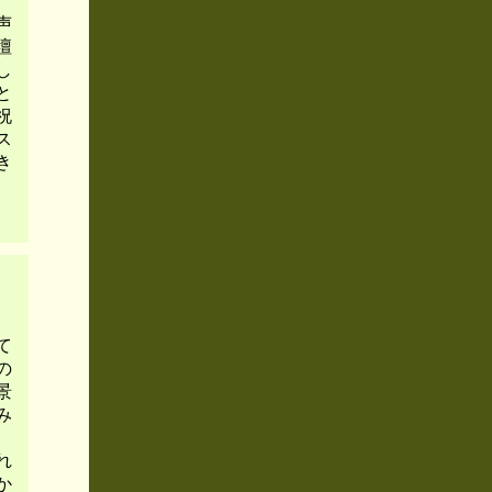
、
声
壇
し
と
祝
ス
き
て
の
景
み
れ
か