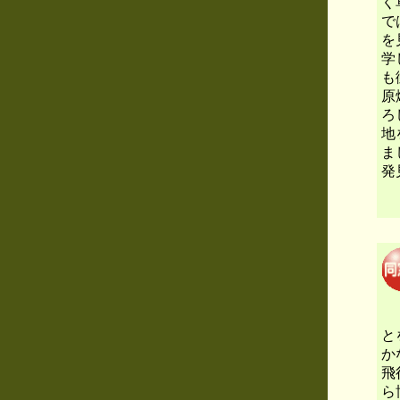
く
で
を
学
も
原
ろ
地
ま
発
「
と
か
飛
ら