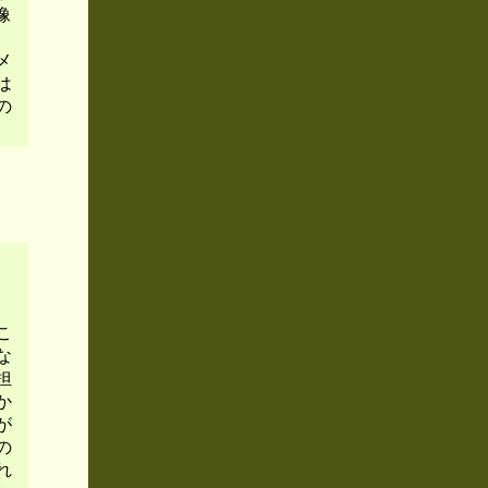
像
メ
は
の
こ
な
担
か
が
の
れ