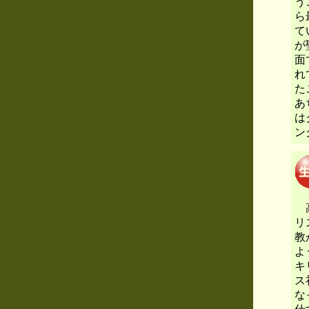
う
ら
て
が
面
れ
た
あ
は
ン
高
リ
教
よ
キ
ス
な