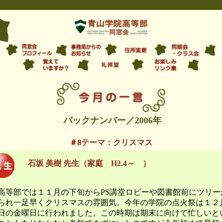
バックナンバー／2006年
＃8
テーマ：クリスマス
石坂 美樹 先生（
家庭
H2.4～ ）
等部では１１月の下旬からPS講堂ロビーや図書館前にツリー
られ一足早くクリスマスの雰囲気。今年の学院の点火祭は１２
日の金曜日に行われました。この時期は期末に向けて忙しいと