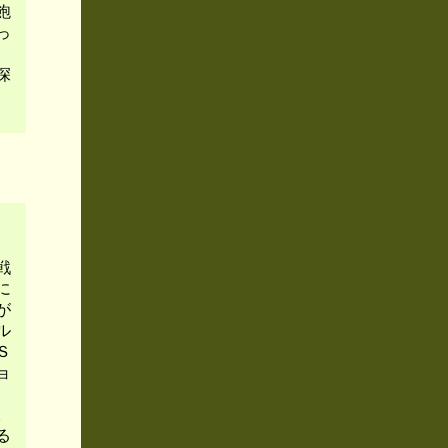
飽
っ
、
深
戦
に
が
ル
Ｓ
ョ
、
。
る