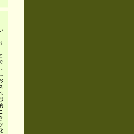
い
。
り
。
と
で
し
に
お
ス
れ
思
的
こ
き
か
化