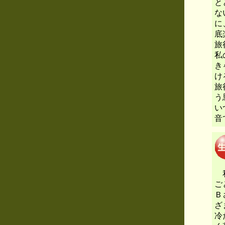
と
な
に
底
旅
私
き
け
旅
う
い
音
私
ご
Ｂ
ざ
冷