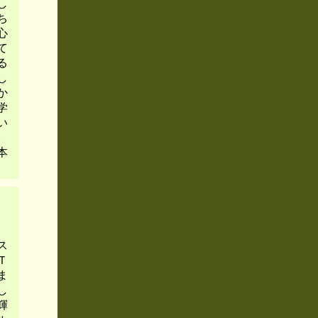
し
ち
心
て
る
し
か
学
い
。
本
ス
Ｔ
ま
し
輝