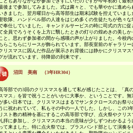
こともありなかなか参加できずにいたのですが今年初めて最初
最後まで参加してみました。式は粛々と、でも華やかに進めら
いきました。翌月曜日から高等部生は期末試験を控えていまし
聖歌隊、ハンドベル部の人達をはじめ多くの生徒たちが色々な
で奉仕していました。キャンドルサービスの時に司式の方に促
て全員でろうそくを上方に翳したときの灯りの煌めきの美しか
こと。思わず参加者の間から感嘆の声が上がりました。今校内
ちらこちらにリースが飾られています。部長室前のギャラリー
クリスマスに因んだ作品が展示され背後には静かにクリスマス
グが流れています。待降節の到来です。
沼田 美南 （3年HR304）
等部での3回のクリスマスを通して私が感じたことは、「真
スマス」を皆で祝うことがいかに大事か、ということです。無
が多い日本では、クリスマスはまるでサンタクロースのお祭り
うに祝われていて、私もその中の一人でした。しかし、この3
リスト教の精神を基にするこの高等部で学び、点火祭やクリス
礼拝に参加し、クリスマスの本当の意味が少しずつわかるよう
って来ました。特に点火祭では、ブラスバンド部として演奏を