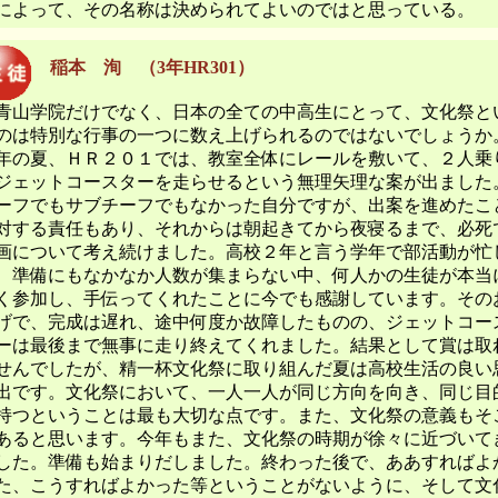
によって、その名称は決められてよいのではと思っている。
稲本 洵 （3年HR301）
山学院だけでなく、日本の全ての中高生にとって、文化祭と
のは特別な行事の一つに数え上げられるのではないでしょうか
年の夏、ＨＲ２０１では、教室全体にレールを敷いて、２人乗
ジェットコースターを走らせるという無理矢理な案が出ました
ーフでもサブチーフでもなかった自分ですが、出案を進めたこ
対する責任もあり、それからは朝起きてから夜寝るまで、必死
画について考え続けました。高校２年と言う学年で部活動が忙
、準備にもなかなか人数が集まらない中、何人かの生徒が本当
く参加し、手伝ってくれたことに今でも感謝しています。その
げで、完成は遅れ、途中何度か故障したものの、ジェットコー
ーは最後まで無事に走り終えてくれました。結果として賞は取
せんでしたが、精一杯文化祭に取り組んだ夏は高校生活の良い
出です。文化祭において、一人一人が同じ方向を向き、同じ目
持つということは最も大切な点です。また、文化祭の意義もそ
あると思います。今年もまた、文化祭の時期が徐々に近づいて
した。準備も始まりだしました。終わった後で、ああすればよ
た、こうすればよかった等ということがないように、そして文