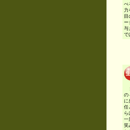
べ
力
目
ー
与
で
１
の
に
任
ら
一
笑