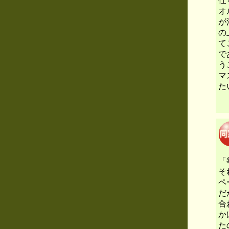
仕
オ
が
の
て
で
う
マ
た
「
そ
ペ
だ
合
か
た