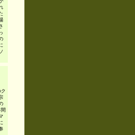
か
れ
た
場
さ
っ
の
に
ソ
のク
宗
の
年間
マ
に
奉