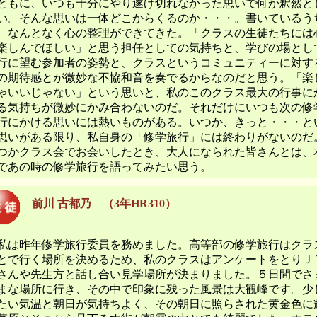
ともに、いつも十分にやり遂げ切れなかった思いで何か釈然と
い。そんな思いは一体どこからくるのか・・・。書いているう
、なんとなく心の整理ができてきた。「クラスの生徒たちには
楽しんでほしい」と思う担任としての気持ちと、学びの場とし
行に望む参加者の姿勢と、クラスというコミュニティーに対す
の期待感とが微妙な不協和音を奏でるからなのだと思う。「楽
ゃいいじゃない」という思いと、私のこのクラス最大の行事に
る気持ちが微妙にかみ合わないのだ。それだけにいつも次の修
行にかける思いには熱いものがある。いつか、きっと・・・と
思いがある限り、私自身の「修学旅行」には終わりがないのだ
つかクラス会でお会いしたとき、大人になられた皆さんとは、
であの時の修学旅行を語ってみたい思う。
前川 古都乃 （3年HR310）
は昨年修学旅行委員を務めました。高等部の修学旅行はクラ
とで行く場所を決めるため、私のクラスはアンケートをとりＪ
さんや先生方と話し合い見学場所が決まりました。５日間でさ
まな場所に行き、その中で印象に残った風景は大観峰です。少
たい気温と朝日が気持ちよく、その朝日に照らされた黄金色に