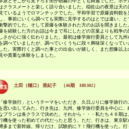
草原とそこから見下ろす街が朝霧の中とても綺麗でした。ホテ
はクラスメートと楽しく語り合いました。稲佐山の夜景は天の
見ているようでロマンチックでした。平和学習で原爆資料館を
し、事前にいくら調べても実際に見学するのはとでは違い、と
衝撃的でした。そして原爆を体験された方のお話を聞きました
爆を経験した方のお話は今まで耳にしたどの言葉よりも戦争の
しさが心に強く伝わりました。最初は修学旅行委員として九州
を調べていましたが、調べていくうちに段々興味深くなってい
した。実際行くと調べた事との出会いが嬉しく、また想像以上
見や貴重な体験をしました。
土田（樋口） 亜紀子
（
46期 HR302
）
修学旅行」というテーマをいただき、久日ぶりに修学旅行の
を思い出してみた。行き先は、九州。修学旅行委員を中心に、
なプランは各クラスで決めた。それから・・・私たち４６期は
行機を使った初めての代だったと思う。ただ、行きは、東京駅
博多まで新幹線。帰りだけ、試験的に？！飛行機を使った。行