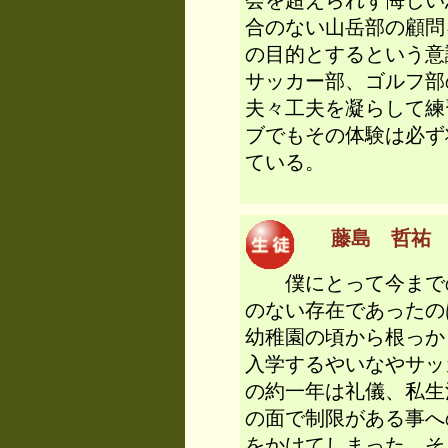
会を超えられず悔しい
合のない山岳部の顧問
の目的とするという意
サッカー部、ゴルフ部
夫々工夫を凝らして練
ブでもその体験は必ず
ている。
藤島 哲祐 （
僕にとって今までの
のない存在であったの
幼稚園の頃から根っか
入学するやいなやサッ
の約一年は礼儀、私生
の面で制限がある事へ
をかけてしまった。そ