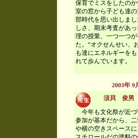
保育でミスをしたのか
室の窓から子ども達の
部時代を思い出しまし
しさ、期末考査があっ
理の授業、一つ一つが
た。”オクせんせい、
も達にエネルギーをも
れて歩んでいます。
2003年
須貝 俊男 先
今年も文化祭が近づい
参加が基本だから、二
や横の空きスペースに
スチロールだの塗料の