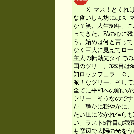
Ｘ‘マス！とくれば
な食いしん坊にはＸ‘
か？笑。人生50年、
ってきた。私の心に残
う。始めは何と言って
なく巨大に見えてロー
主人の転勤先タイでの
国のツリー。3本目は
知ロックフェラーＣ、
派！なツリー。そして
全てに平和への願いが
ツリー。そうなのです
た。静かに穏やかに、
たい風に吹かれ乍らも
い。ラスト5番目は我
も窓辺で太陽の光をう