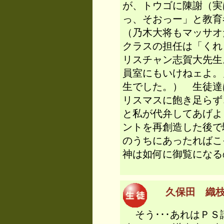
が、トウゴに陳謝（実
っ、そおっー」と教育
（乃木大将もマッサオ
クラスの担任は「くれ
リスチャン志賀大先生
員室にもいけねェよ。
生でした。） 生徒達
リスマスに飽き足らず
と私が代弁してあげよ
ントを再創造した後で
のうちにあったればこ
神は如何に御覧になる
久保田 織枝 
そう･･･あれはＰＳ