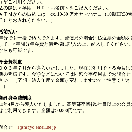
うぞご利用ください。
込の際は＜卒期・ＨＲ・お名前＞をご記入ください。
ＡＴＭからの振込には ex. 10-30 アオヤマハナコ（10期HR30
子）とお入れください。）
括前払い
年分でも一括で納入できます。郵便局の場合は払込票の金額を
して、○年間分年会費と備考欄に記入の上、納入してください
からも可能です。
身会費制度
００３年７月から導入いたしました。現在ご利用できる会員は
8期の皆様です。金額などについては同窓会事務局までお問合せ
さい。（卒期・納入年度で金額が変わりますのでご注意くださ
。）
期終身会費制度
010年4月から導入いたしました。高等部卒業後5年目以上の会員
はご利用できます。金額は50,000円です。
問合せ：
agshs@d.emeil.ne.jp