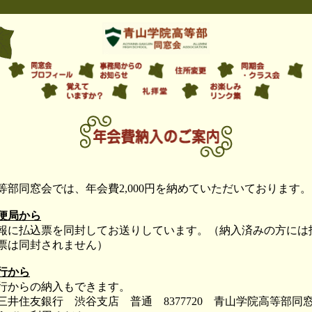
等部同窓会では、年会費2,000円を納めていただいております。
便局から
報に払込票を同封してお送りしています。（納入済みの方には
票は同封されません）
行から
行からの納入もできます。
井住友銀行 渋谷支店 普通 8377720 青山学院高等部同