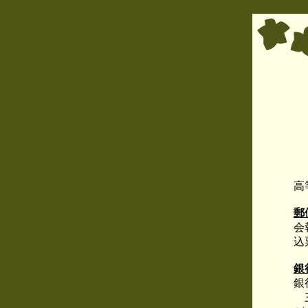
高
郵
会
込
銀
銀
三