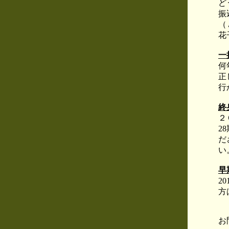
ど
振
（
花
一
何
正
行
終
２
2
だ
い
早
2
方
お