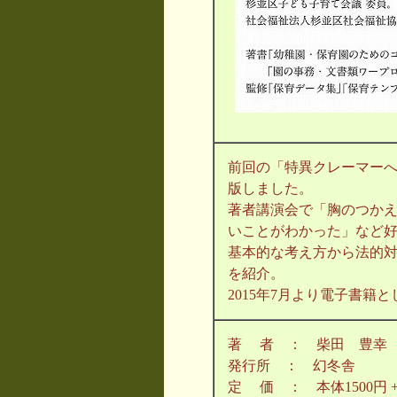
前回の「特異クレーマー
版しました。
著者講演会で「胸のつか
いことがわかった」など
基本的な考え方から法的対
を紹介。
2015年7月より電子書籍
著 者 ： 柴田 豊幸
発行所 ： 幻冬舎
定 価 ： 本体1500円 +