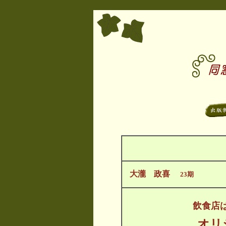
大瀧 政喜
23期
飲食店
オリ