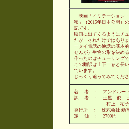
映画「イミテーション・
密」（2015年日本公開
記です。
映画に出てくるようにチ
たが、それだけではあり
ータイ電話の通話の基本
せんが）生物の形を決め
作ったのはチューリング
この翻訳は上下二巻と長
ています。
じっくり追ってみてくだ
著 者 ： アンドルー
訳 者 ： 土屋 俊 土
村上 祐子 （
発行所 ： 株式会社 勁
定 価 ： 2700円