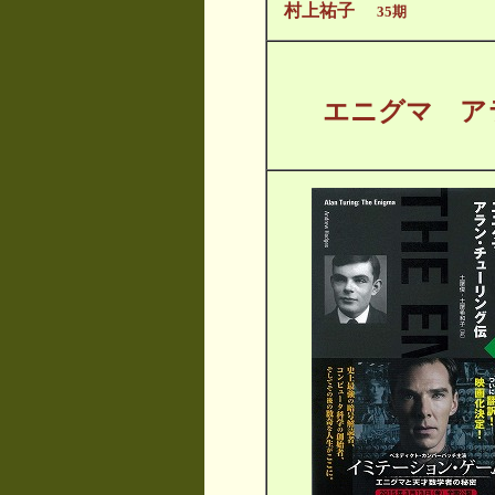
村上祐子
35期
エニグマ ア