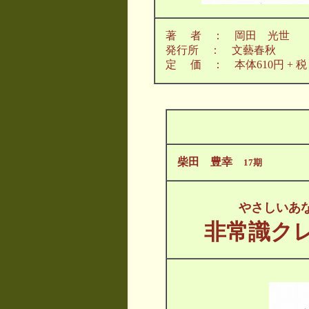
著 者 ： 岡田 光世
発行所 ： 文藝春秋
定 価 ： 本体610円 + 税
柴田 豊幸
17期
やさしいあ
非常識ク