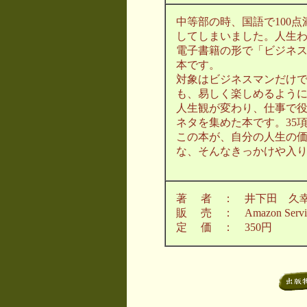
中等部の時、国語で100
してしまいました。人生
電子書籍の形で「ビジネ
本です。
対象はビジネスマンだけ
も、易しく楽しめるよう
人生観が変わり、仕事で
ネタを集めた本です。35項
この本が、自分の人生の
な、そんなきっかけや入
著 者 ： 井下田 久
販 売 ： Amazon Services In
定 価 ： 350円