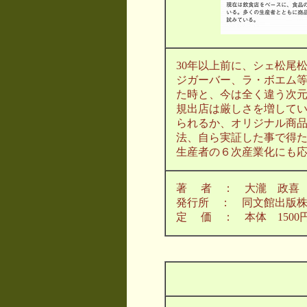
30年以上前に、シェ松尾
ジガーバー、ラ・ボエム
た時と、今は全く違う次
規出店は厳しさを増して
られるか、オリジナル商
法、自ら実証した事で得
生産者の６次産業化にも
著 者 ： 大瀧 政喜
発行所 ： 同文館出版
定 価 ： 本体 1500