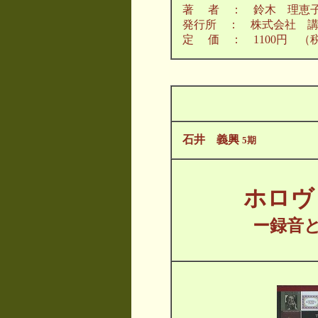
著 者 ： 鈴木 理恵
発行所 ： 株式会社 
定 価 ： 1100円 （
石井 義興
5期
ホロヴ
ー録音