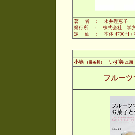
著 者 ： 永井理恵子
発行所 ： 株式会社 学
定 価 ： 本体 4700円＋
小嶋
いず美
（長谷川）
21期
フルーツ