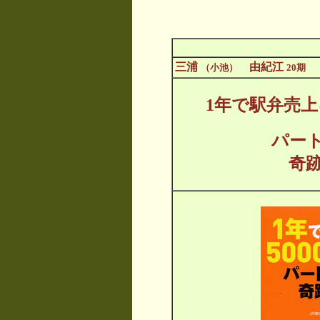
三浦
由紀江
（小池）
20期
1年で駅弁売上
パー
奇