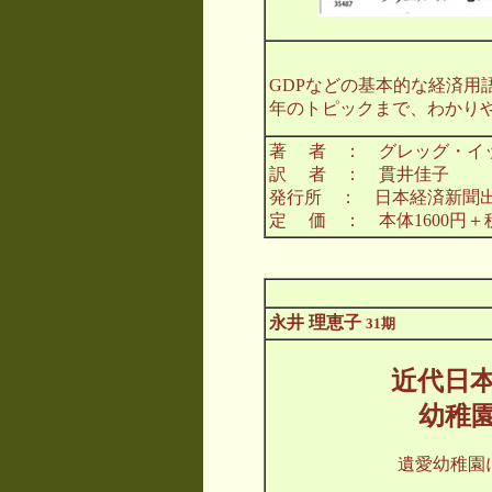
GDPなどの基本的な経済用
年のトピックまで、わかり
著 者 ： グレッグ・イ
訳 者 ： 貫井佳子
発行所 ： 日本経済新聞
定 価 ： 本体1600円＋
永井
理恵子
31期
近代日
幼稚
遺愛幼稚園