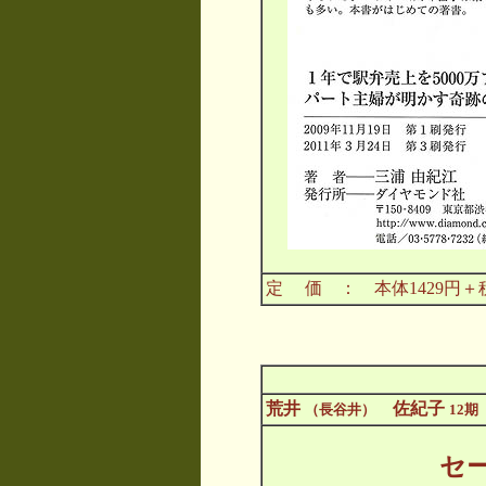
定 価 ： 本体1429円＋
荒井
佐紀子
（長谷井）
12期
セ