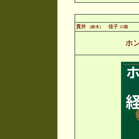
貫井
佳子
（鈴木）
35期
ホ