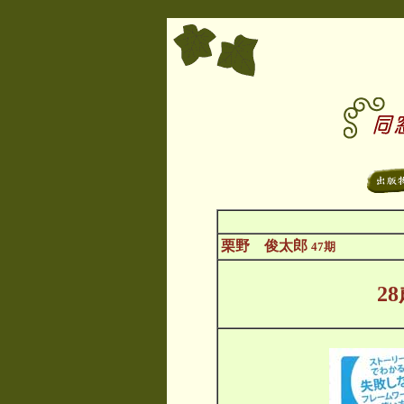
栗野
俊太郎
47期
2