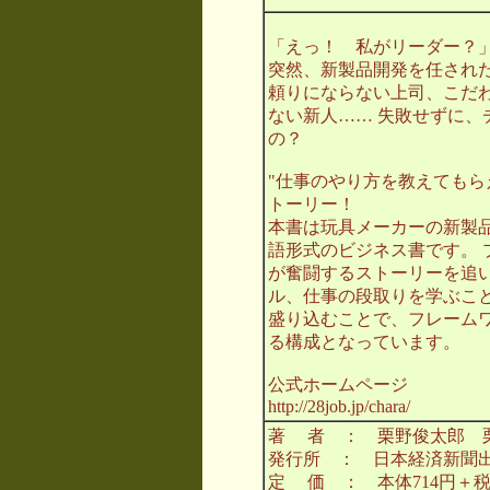
「えっ！ 私がリーダー？
突然、新製品開発を任され
頼りにならない上司、こだ
ない新人…… 失敗せずに、
の？
"仕事のやり方を教えてもら
トーリー！
本書は玩具メーカーの新製
語形式のビジネス書です。 
が奮闘するストーリーを追
ル、仕事の段取りを学ぶこと
盛り込むことで、フレームワ
る構成となっています。
公式ホームページ
http://28job.jp/chara/
著 者 ： 栗野俊太郎 
発行所 ： 日本経済新聞
定 価 ： 本体714円＋