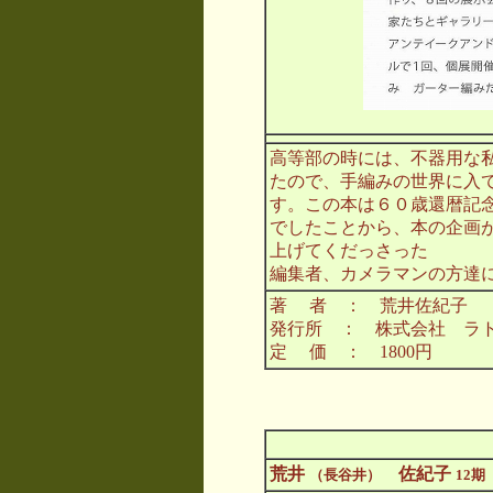
高等部の時には、不器用な
たので、手編みの世界に入
す。この本は６０歳還暦記
でしたことから、本の企画
上げてくだっさった
編集者、カメラマンの方達
著 者 ： 荒井佐紀子
発行所 ： 株式会社 ラ
定 価 ： 1800円
荒井
佐紀子
（長谷井）
12期