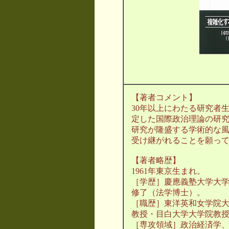
【著者コメント】
30年以上にわたる研究者
定した国際政治理論の研
研究が隆盛する学術的な
受け継がれることを願っ
【著者略歴】
1961年東京生まれ。
［学歴］慶應義塾大学大
修了（法学博士）。
［職歴］東洋英和女学院
教授・目白大学大学院教
［専攻領域］政治経済学