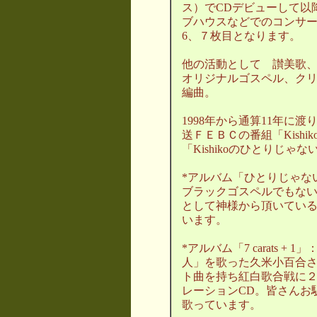
ス）でCDデビューして以
ブハウスなどでのコンサ
6、７枚目となります。
他の活動として 讃美歌
オリジナルゴスペル、ク
編曲。
1998年から通算11年に
送ＦＥＢＣの番組「Kishiko
「Kishikoのひとりじ
*アルバム「ひとりじゃな
ブラックゴスペルでもな
として神様から頂いてい
います。
*アルバム「7 carats 
人」を歌った久米小百合
ト曲を持ち紅白歌合戦に
レーションCD。皆さんお
歌っています。