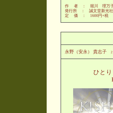
作 者 ： 堀川 理万
発行所 ： 誠文堂新光
定 価 ： 1600円+税
永野（安永）
貴志子
2
ひとり