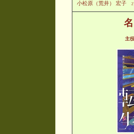
小松原（荒井）
宏子
2
名
主