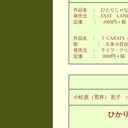
作品名 ： ひとりじゃない
発売元 ： FAST LANE m
定価 ： 2000円＋税
作品名 ：
７ CARAT
歌 ： 久米小百合 本田
発売元 ： ライフ・ク
定価 ： 3000円＋税
小松原（荒井）
宏子
2
ひか