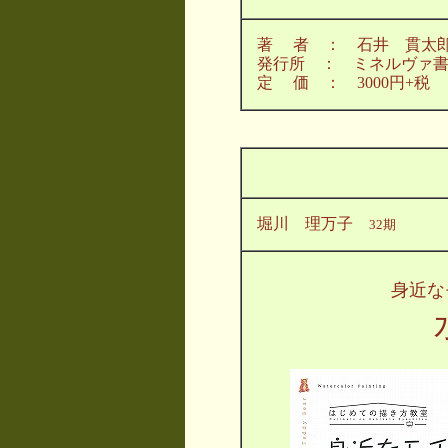
著 者 ： 石井 貫太
発行所 ： ミネルヴァ
定 価 ： 3000円+税
堀川 理万子
32期
身近な