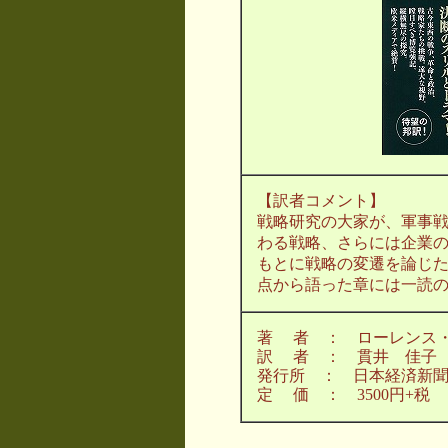
【訳者コメント】
戦略研究の大家が、軍事
わる戦略、さらには企業
もとに戦略の変遷を論じ
点から語った章には一読
著 者 ： ローレンス
訳 者 ： 貫井 佳子
発行所 ： 日本経済新
定 価 ： 3500円+税