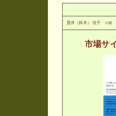
貫井（鈴木） 佳子
35期
市場サ