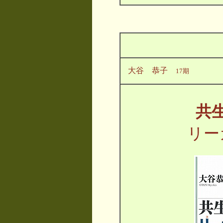
大谷 恭子
17期
共
リー