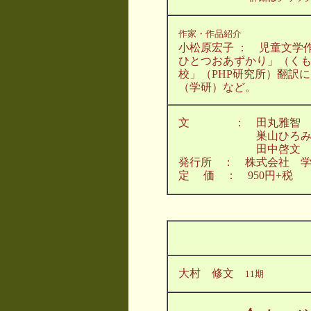
作家・作品紹介
小松原宏子 ： 児童文学
ひとつおあずかり」（く
校」（PHP研究所）翻訳
（学研）など。
文 ： 田丸雅智 石
巣山ひろみ せいの
田中啓文 小
発行所 ： 株式会社 
定 価 ： 950円+税
大村 修文
11期