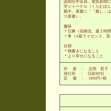
認知症学会員。電気新聞
学ジャーナル（くらむぽ
載中。著書に「「癒し」
ス新書）。
趣味
＊日舞（花柳流、週２時
＊車（A級ライセンス、富
目標
＊物書きになること
＊より幸せになること
作 者 ： 北岡 哲子
発行所 ： 日経BP社
定 価 ： 1800円+税