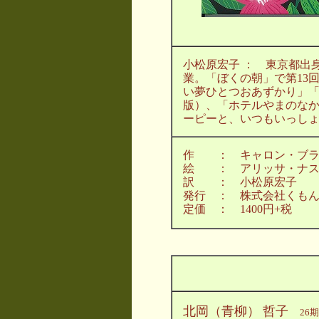
小松原宏子 ： 東京都出
業。「ぼくの朝」で第13
い夢ひとつおあずかり」
版）、「ホテルやまのなか
ーピーと、いつもいっし
作 ： キャロン・ブ
絵 ： アリッサ・ナ
訳 ： 小松原宏子
発行 ： 株式会社くも
定価 ： 1400円+税
北岡（青柳）
哲子
26期