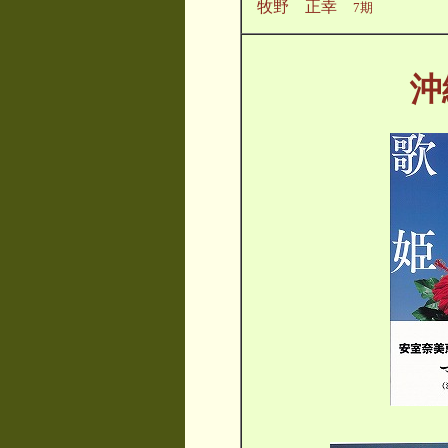
牧野 正幸
7期
沖