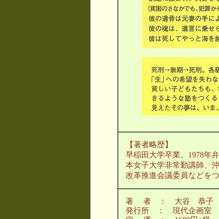
【著者略歴】
早稲田大学卒業。1978
本女子大学非常勤講師、
改革推進会議委員などを
著 者 ： 大谷 恭子
発行所 ： 現代企画室