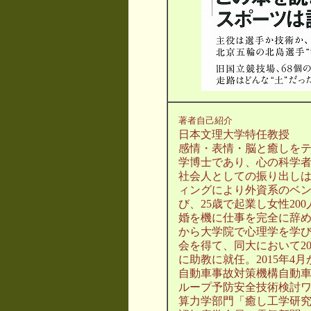
著者自己紹介
日本文理大学特任教授
感情・表情・脳と癒しを
学博士であり、心の科学
社会人としての振り出し
ィングにより外資系のベ
び、25歳で起業し女性2
婚を機に仕事を完全に辞
から大学院で心理学を学び
会を得て、同大において2
に助教に就任。2015年4
自動車事故対策機構自動
ループ予防安全技術検討ワ
算力学部門「癒し工学研